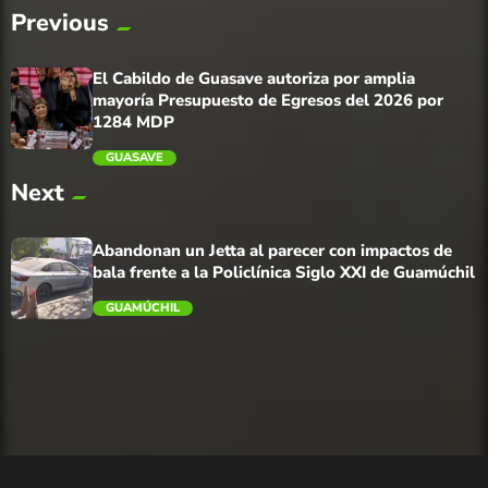
Previous
El Cabildo de Guasave autoriza por amplia
mayoría Presupuesto de Egresos del 2026 por
1284 MDP
GUASAVE
Next
trending_flat
Abandonan un Jetta al parecer con impactos de
bala frente a la Policlínica Siglo XXI de Guamúchil
GUAMÚCHIL
trending_flat