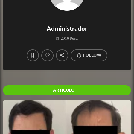
Administrador
2916 Posts
FOLLOW
ARTICULO
arrow_drop_down