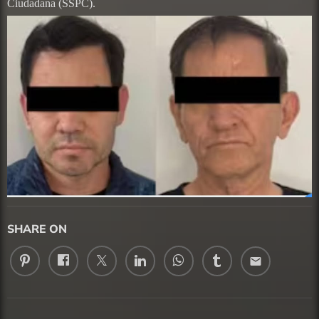
Ciudadana (SSPC).
SHARE ON
email