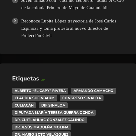
Joven armado con “cuchillo cebollero” asalta el Oxxo
de la colonia Primero de Mayo de Guamúchil
Reconoce Lupita López trayectoria de José Carlos
Espinoza y toma protesta al nuevo director de
Protección Civil
Etiquetas
ALBERTO “EL CAPY” RIVERA
ARMANDO CAMACHO
CLAUDIA SHEINBAUM
CONGRESO SINALOA
CULIACÁN
DIF SINALOA
DIPUTADA MARÍA TERESA GUERRA OCHOA
DR. CUITLÁHUAC GONZÁLEZ GALINDO
DR. JESÚS MADUEÑA MOLINA
DR. MARIO SOTO VELÁZQUEZ