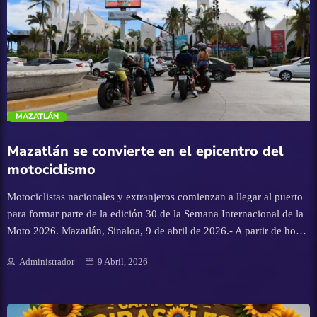
para disfrute de las familias visitantes, un proyecto innovador,
primero en el estado, que no sólo destaca las raíces agrícolas que
nos caracterizan, también va a dinamizar la economía y a apuntalar
el turismo en Mocorito”, precisó. Por su […]
trending_flat
MAZATLÁN
Mazatlán se convierte en el epicentro del
motociclismo
Motociclistas nacionales y extranjeros comienzan a llegar al puerto
para formar parte de la edición 30 de la Semana Internacional de la
Moto 2026. Mazatlán, Sinaloa, 9 de abril de 2026.- A partir de hoy
Mazatlán se convierte en el epicentro del motociclismo al iniciar
Administrador
9 Abril, 2026
oficialmente la Semana Internacional de la Moto 2026, que se
llevará a cabo hasta el 11 de abril. Motociclistas nacionales y
extranjeros comenzaron a llegar al puerto para formar parte de este
tradicional evento que combina adrenalina, música y diversión. Su