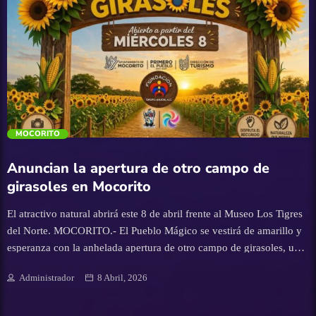
relevancia no solo radica en la pasión por el motociclismo, sino en
su papel fundamental para la economía y la proyección del puerto.
La secretaria de Turismo de Sinaloa, Mireya Sosa Osuna, aseguró
que este evento posiciona a Mazatlán como un destino competitivo
para el turismo de convenciones y eventos masivos, ya que al […]
trending_flat
MOCORITO
Anuncian la apertura de otro campo de
girasoles en Mocorito
El atractivo natural abrirá este 8 de abril frente al Museo Los Tigres
del Norte. MOCORITO.- El Pueblo Mágico se vestirá de amarillo y
esperanza con la anhelada apertura de otro campo de girasoles, un
espacio que promete cautivar a locales y visitantes con su belleza
Administrador
8 Abril, 2026
natural y ambiente lleno de vida. El ayuntamiento de Mocorito, a
través de la Dirección de Turismo Municipal y en coordinación con
la Fundación Grupo Anjor A.C., invitan a disfrutar de este atractivo