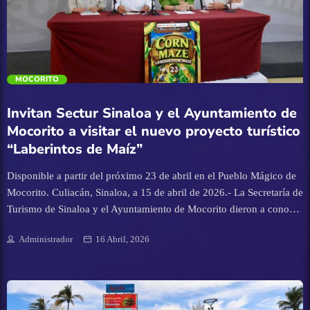
Verónica Avilés Rochín, destacó en su mensaje de presentación que
este evento refleja la fuerza, el entusiasmo y el compromiso […]
Turismo
UAS
trending_flat
MOCORITO
Invitan Sectur Sinaloa y el Ayuntamiento de
Mocorito a visitar el nuevo proyecto turístico
“Laberintos de Maíz”
Disponible a partir del próximo 23 de abril en el Pueblo Mágico de
Mocorito. Culiacán, Sinaloa, a 15 de abril de 2026.- La Secretaría de
Turismo de Sinaloa y el Ayuntamiento de Mocorito dieron a conocer
el nuevo proyecto turístico “Laberintos de Maíz”, disponible a partir
Administrador
16 Abril, 2026
del próximo 23 de abril en el Pueblo Mágico de Mocorito. La
Directora de Proyectos Especiales de Sectur Sinaloa, Melissa
Carrillo, señaló en conferencia de prensa que este evento significa
una nueva atracción que va a marcar un antes y un después en la
oferta turística de Mocorito y de Sinaloa. “Es una nueva atracción