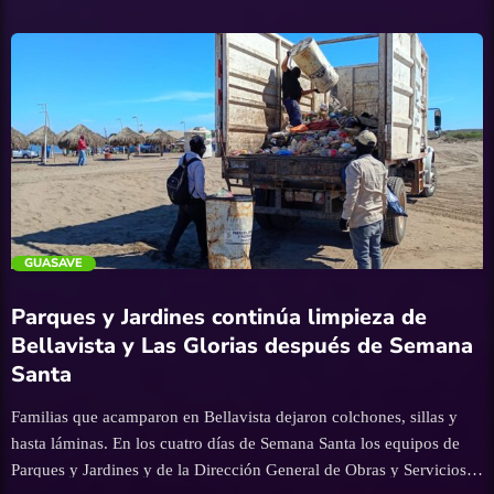
el cual dio inicio el pasado 28 de marzo, en el que se coordinaron
acciones para brindar apoyo y tranquilidad a las familias que
vacacionaron en los 198 centros recreativos y ceremoniales del
estado. Durante dicho período, Sinaloa registró una afluencia de
más de 2 millones 800 mil visitantes. Asimismo, en la Semana
Mayor, los cuerpos de auxilio y rescate brindaron 913 atenciones
como: golpes, heridas, quemaduras y picaduras; también 81
personas fueron rescatadas del agua, lo […]
trending_flat
GUASAVE
Parques y Jardines continúa limpieza de
Bellavista y Las Glorias después de Semana
Santa
Familias que acamparon en Bellavista dejaron colchones, sillas y
hasta láminas. En los cuatro días de Semana Santa los equipos de
Parques y Jardines y de la Dirección General de Obras y Servicios