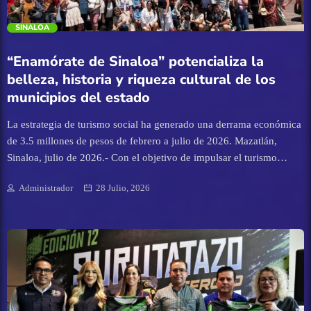
Eventos
trending_flat
SINALOA
Finanzas
“Enamórate de Sinaloa” potencializa la
belleza, historia y riqueza cultural de los
Guamúchil
municipios del estado
Guasave
La estrategia de turismo social ha generado una derrama económica
de 3.5 millones de pesos de febrero a julio de 2026. Mazatlán,
Sinaloa, julio de 2026.- Con el objetivo de impulsar el turismo
Internacional
interno y fortalecer la economía de las diversas regiones del estado,
Administrador
28 Julio, 2026
el programa "Enamórate de Sinaloa" ha registrado un exitoso
Juan José Rios
desempeño durante el periodo de febrero a julio de 2026, logrando
consolidar un total de 127 rutas a lo largo del territorio sinaloense.
Mazatlán
Mireya Sosa Osuna, secretaria de Turismo estatal, informó que un
total de 2 mil 732 pasajeros han disfrutado de estas rutas diseñadas
minuciosamente de norte a sur de la entidad. Este flujo de visitantes
Mocorito
ha logrado activar el comercio y los servicios locales, traduciéndose
en una derrama económica regional de alrededor de 3 millones 500