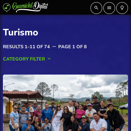
search
menu
lightbulb_outline
Turismo
RESULTS 1-11 OF 74
PAGE 1 OF 8
remove
CATEGORY FILTER
keyboard_arrow_down
AGRICULTURA
Ahome
Angostura
Badiraguato