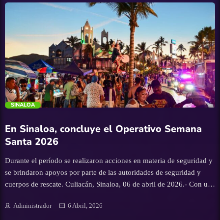
a partir de este miércoles 8 de abril, ubicado frente al Museo Los
Tigres del Norte, un punto emblemático que ahora se engalana con
miles de flores mirando al sol. Este encantador campo abrirá sus
puertas en un horario de 9:00 de la mañana a 6:00 de la tarde,
ofreciendo una experiencia ideal para pasear en familia, tomar
fotografías inolvidables y […]
trending_flat
SINALOA
En Sinaloa, concluye el Operativo Semana
Santa 2026
Durante el período se realizaron acciones en materia de seguridad y
se brindaron apoyos por parte de las autoridades de seguridad y
cuerpos de rescate. Culiacán, Sinaloa, 06 de abril de 2026.- Con una
afluencia superior a la estimada, autoridades de seguridad de los tres
Administrador
6 Abril, 2026
órdenes de gobierno, Protección Civil, cuerpos de rescate y auxilio
concluyeron la implementación del Operativo Semana Santa 2026,