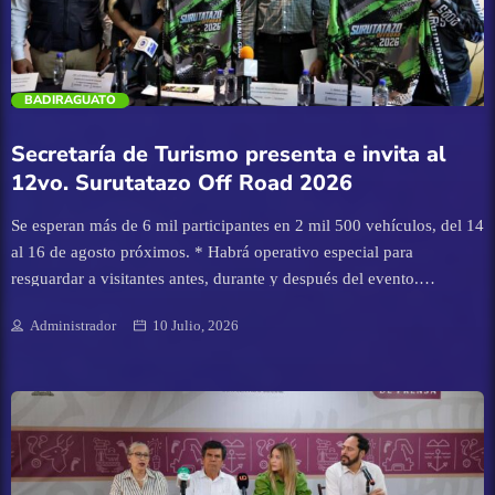
Nacional
mil pesos. "El programa Enamórate de Sinaloa se ha […]
Navolato
trending_flat
BADIRAGUATO
Pesca
Secretaría de Turismo presenta e invita al
12vo. Surutatazo Off Road 2026
Policíaca
Se esperan más de 6 mil participantes en 2 mil 500 vehículos, del 14
Política
al 16 de agosto próximos. * Habrá operativo especial para
resguardar a visitantes antes, durante y después del evento.
Culiacán, Sinaloa 10 de julio de 2026.- La Secretaría de Turismo, en
Salud
Administrador
10 Julio, 2026
conjunto con la Secretaría de Seguridad Pública y Protección Civil
Sinaloa, anunció este día el Surutatazo Off Road 2026, en su
Sin categoría
doceava edición, evento que se realizará del 14 al 16 de agosto
próximos en Surutato, municipio de Badiraguato, y al que se espera
Sinaloa
una asistencia de más de seis mil visitantes. La secretaria de Turismo
de Sinaloa, Mireya Sosa Osuna, acompañada de la diputada
presidenta de la Comisión de Turismo del Congreso del Estado,
Tecnología