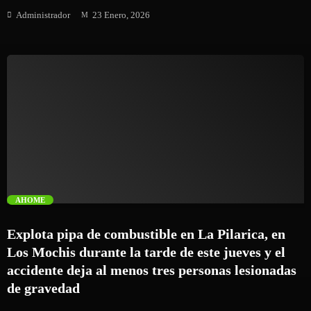
de Rescate Acuático de Bomberos de Los Mochis, rescató los
Administrador
23 Enero, 2026
cuerp0s de ambos jóvenes. Hasta horas después del rescate, las
autoridades de seguridad no habían revelado información de la
identidad de los fallecidos.
trending_flat
AHOME
Explota pipa de combustible en La Pilarica, en
Los Mochis durante la tarde de este jueves y el
accidente deja al menos tres personas lesionadas
de gravedad