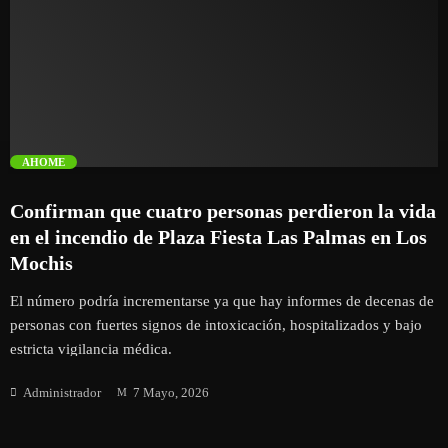
proyecto. Además de detener el avance de la obra, la compañía
advierte que el cierre de accesos genera un impacto negativo que
Turismo
alcanza a los negocios locales y a los proveedores de servicios
vinculados a la construcción. Frente a este escenario, Proman GPO
UAS
lanzó un llamado firme para que cualquier manifestación o
inquietud […]
trending_flat
AHOME
Confirman que cuatro personas perdieron la vida
en el incendio de Plaza Fiesta Las Palmas en Los
Mochis
El número podría incrementarse ya que hay informes de decenas de
personas con fuertes signos de intoxicación, hospitalizados y bajo
estricta vigilancia médica.
Administrador
7 Mayo, 2026