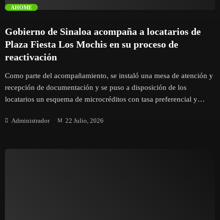
trending_flat
AHOME
Carnavales
Gobierno de Sinaloa acompaña a locatarios de
Clima
Plaza Fiesta Los Mochis en su proceso de
reactivación
Congreso del Estado de Sinaloa
Como parte del acompañamiento, se instaló una mesa de atención y
recepción de documentación y se puso a disposición de los
Cultura
locatarios un esquema de microcréditos con tasa preferencial y
periodo de gracia. Ahome, Sinaloa, 22 de julio de 2026.- El
Deportes
Administrador
22 Julio, 2026
secretario de Economía de Sinaloa, Diego Aguerrebere, sostuvo una
reunión de trabajo con locatarios y condóminos de Plaza Fiesta Los
Economía
Mochis, a quienes escuchó y atendió sus planteamientos
relacionados con las afectaciones derivadas del incendio ocurrido
en el inmueble el pasado 7 de mayo. En el encuentro, el secretario
Educación
de Economía informó que, por instrucción de la gobernadora
Yeraldine Bonilla Valverde, se mantiene el acompañamiento a las
Entretenimiento
personas afectadas y anunció una bolsa de un millón de pesos
destinada a microcréditos, con el objetivo de apoyar a los locatarios