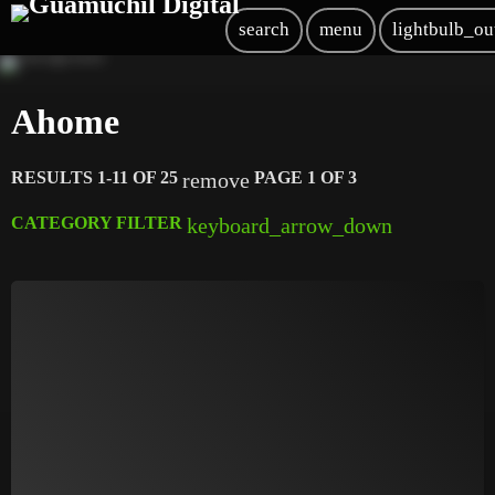
search
menu
lightbulb_ou
Ahome
RESULTS 1-11 OF 25
PAGE 1 OF 3
remove
CATEGORY FILTER
keyboard_arrow_down
AGRICULTURA
Ahome
Angostura
Badiraguato