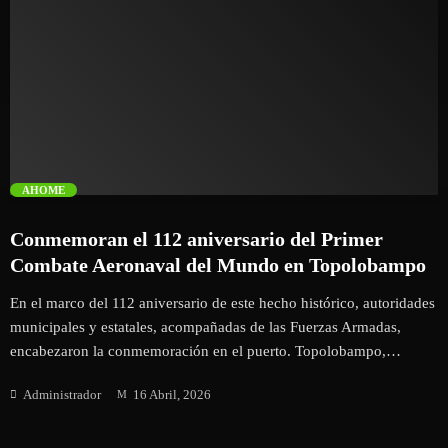
trending_flat
AHOME
Conmemoran el 112 aniversario del Primer
Combate Aeronaval del Mundo en Topolobampo
En el marco del 112 aniversario de este hecho histórico, autoridades
municipales y estatales, acompañadas de las Fuerzas Armadas,
encabezaron la conmemoración en el puerto. Topolobampo,
Ahome, Sinaloa a 15 de abril de 2026.- El Puerto de Topolobampo
Administrador
16 Abril, 2026
fue sede de la conmemoración del 112 Aniversario del Primer
Combate Aeronaval del Mundo, acto que reunió a autoridades
civiles, militares y navales, así como a ciudadanos y visitantes, para