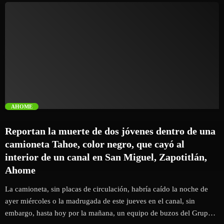
recordar uno de los episodios más relevantes de la historia nacional
e internacional ocurrido en estas aguas en 1914. En representación
del Gobernador del Estado, la Secretaria de Pesca y Acuacultura de
Sinaloa, Flor Emilia Guerra Mena, resaltó el orgullo que representa
para Sinaloa y para Ahome contar con un puerto con tanta riqueza
histórica: “Topolobampo no sólo es un puerto maravilloso, es un
puerto con historia, es un puerto que nos […]
trending_flat
AHOME
Reportan la muerte de dos jóvenes dentro de una
camioneta Tahoe, color negro, que cayó al
interior de un canal en San Miguel, Zapotitlán,
Ahome
La camioneta, sin placas de circulación, habría caído la noche de
ayer miércoles o la madrugada de este jueves en el canal, sin
embargo, hasta hoy por la mañana, un equipo de buzos del Grupo