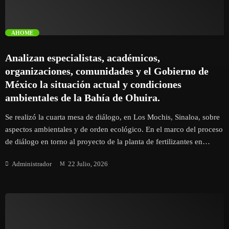
Eventos
y comerciantes afectados que busquen reactivar sus actividades
comerciales. Como […]
trending_flat
AHOME
Finanzas
Analizan especialistas, académicos,
Guamúchil
organizaciones, comunidades y el Gobierno de
México la situación actual y condiciones
Guasave
ambientales de la Bahía de Ohuira.
Se realizó la cuarta mesa de diálogo, en Los Mochis, Sinaloa, sobre
Internacional
aspectos ambientales y de orden ecológico. En el marco del proceso
de diálogo en torno al proyecto de la planta de fertilizantes en
Juan José Rios
Topolobampo, este día se llevó a cabo la cuarta mesa de trabajo,
Administrador
22 Julio, 2026
dedicada al análisis de los aspectos ambientales, científicos y
Mazatlán
ordenamiento ecológico relacionados con la Bahía de Ohuira.
Durante la jornada, que se desarrolló en la Universidad Autónoma
Mocorito
de Occidente, en Los Mochis, Sinaloa, participaron especialistas,
representantes de la empresa, integrantes de organizaciones
sociales, académicas y académicos, así como representantes de las