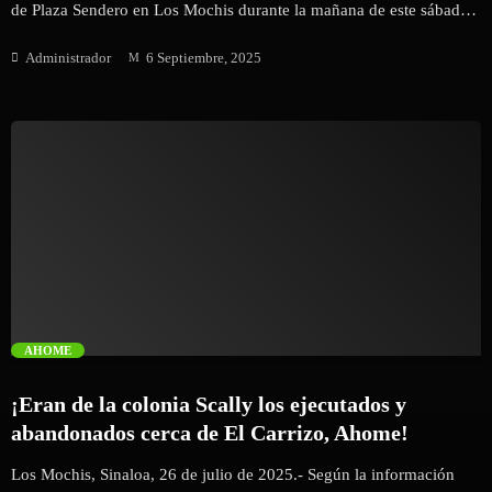
de Plaza Sendero en Los Mochis durante la mañana de este sábado.
El dinero fue rescatado y resguardado por empleados y policías
Administrador
6 Septiembre, 2025
municipales.
trending_flat
AHOME
¡Eran de la colonia Scally los ejecutados y
abandonados cerca de El Carrizo, Ahome!
Los Mochis, Sinaloa, 26 de julio de 2025.- Según la información