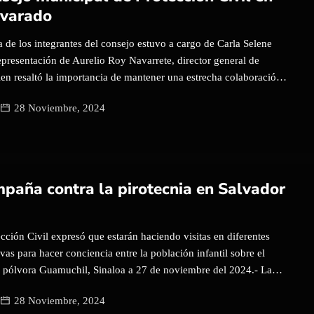
rrero, agradeció el compromiso de los colaboradores por
lvarado
varle a los sinaloenses […]
 de los integrantes del consejo estuvo a cargo de Carla Selene
presentación de Aurelio Roy Navarrete, director general de
ien resaltó la importancia de mantener una estrecha colaboración
sectores para garantizar una atención eficaz en situaciones de
28 Noviembre, 2024
hil, Salvador Alvarado, 27 de noviembre de 2024. En un
r la seguridad y el bienestar de la ciudadanía, quedó formalmente
 municipal de Protección Civil, conformado por diversas áreas del
 regidores, instituciones clave como el Sistema DIF, Cruz Roja,
 Pública, así como representantes del sector salud y educativo.
paña contra la pirotecnia en Salvador
 la presidenta municipal, Lupita López González, subrayó la
ajo que realiza Protección Civil y el profundo significado de su
amos de protección civil, hablamos de algo […]
ección Civil expresó que estarán haciendo visitas en diferentes
ivas para hacer conciencia entre la población infantil sobre el
la pólvora Guamuchil, Sinaloa a 27 de noviembre del 2024.- La
ción Civil y la Coordinación de Programas Preventivos dieron
28 Noviembre, 2024
contra el uso de pirotecnia en la Escuela Secundaria Técnica