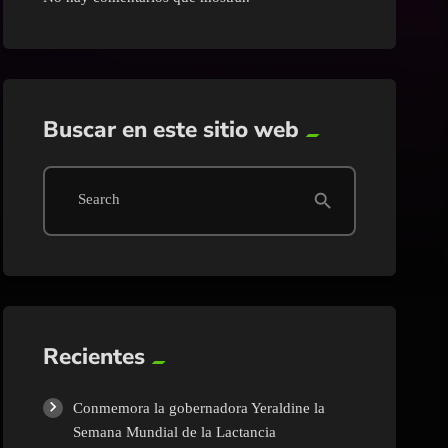
Guasave
Internacional
Buscar en este sitio web
Juan José Rios
Mazatlán
search
Search
Mocorito
Nacional
Recientes
Navolato
Conmemora la gobernadora Yeraldine la
Pesca
Semana Mundial de la Lactancia