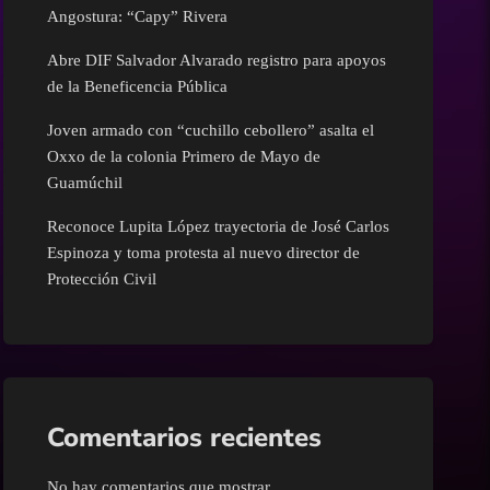
Cultura
Angostura: “Capy” Rivera
Abre DIF Salvador Alvarado registro para apoyos
Deportes
de la Beneficencia Pública
Economía
Joven armado con “cuchillo cebollero” asalta el
Oxxo de la colonia Primero de Mayo de
Guamúchil
Educación
Reconoce Lupita López trayectoria de José Carlos
Espinoza y toma protesta al nuevo director de
Entretenimiento
Protección Civil
Eventos
Finanzas
Comentarios recientes
Guamúchil
No hay comentarios que mostrar.