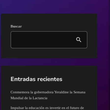
AGRICULTURA
Ahome
Buscar
Angostura
Badiraguato
Carnavales
Clima
Entradas recientes
Congreso del Estado de
Conmemora la gobernadora Yeraldine la Semana
Sinaloa
Mundial de la Lactancia
Impulsar la educación es invertir en el futuro de