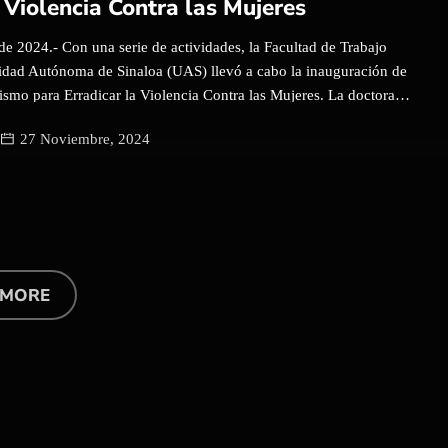
a Violencia Contra las Mujeres
de 2024.- Con una serie de actividades, la Facultad de Trabajo
sidad Autónoma de Sinaloa (UAS) llevó a cabo la inauguración de
ismo para Erradicar la Violencia Contra las Mujeres. La doctora
ho Bejarano, titular de la Unidad Académica de Trabajo Social
27 Noviembre, 2024
ue cuentan con un programa para desarrollar en el marco de
e se tendrán actividades como conferencias, la Exposición de
al se hará en los pasillos del posgrado; un conversatorio para
es modalidades de la violencia, entre otras más como la
s alusivas a esta ruta que se debe de seguir para una movilidad
biertas dentro de la Universidad. Camacho Bejarano explicó que
el internacional y tiene el […]
 MORE