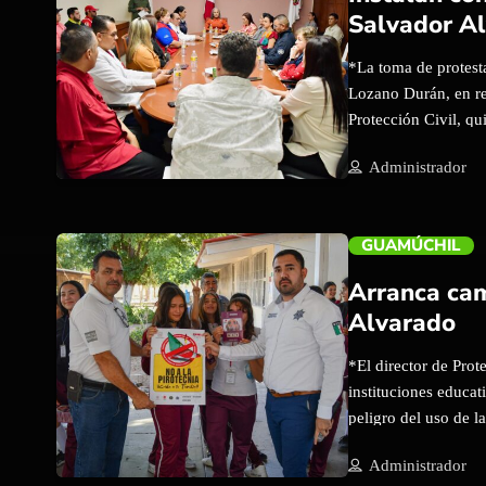
Marisol Herrera Gue
Salvador A
capacitarse para lle
*La toma de protesta
Lozano Durán, en re
Protección Civil, qu
entre los distintos 
trending_flat
Administrador
emergencia. Guamúc
esfuerzo por reforza
instalado el consejo
GUAMÚCHIL
gobierno municipal,
Bomberos, Seguridad
Arranca cam
Durante su mensaje,
Alvarado
importancia del trab
labor. “Cuando habl
*El director de Prot
instituciones educat
peligro del uso de 
Dirección de Protec
trending_flat
Administrador
inicio a la campaña 