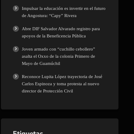
Impulsar la educación es invertir en el futuro
Policíaca
de Angostura: “Capy” Rivera
Política
Abre DIF Salvador Alvarado registro para
apoyos de la Beneficencia Pública
Salud
Joven armado con “cuchillo cebollero”
asalta el Oxxo de la colonia Primero de
Sin categoría
Mayo de Guamúchil
Reconoce Lupita López trayectoria de José
Sinaloa
Carlos Espinoza y toma protesta al nuevo
director de Protección Civil
Tecnología
Turismo
Etiquetas
UAS