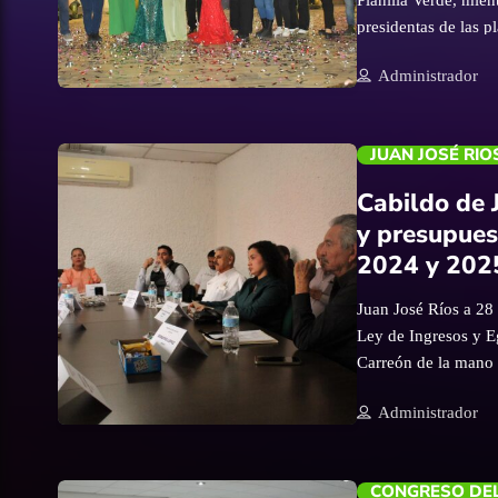
presidentas de las p
Mendoza (Planilla V
trending_flat
Administrador
candidatas en este p
grandes expectati
#CercaDelPueblo
JUAN JOSÉ RIO
Cabildo de 
y presupuest
2024 y 202
Juan José Ríos a 28
Ley de Ingresos y E
Carreón de la mano 
regidores estuvieron
trending_flat
Administrador
de los ingresos al m
muy importante pres
transparentes a los
CONGRESO DEL
Luis Fernando Chin