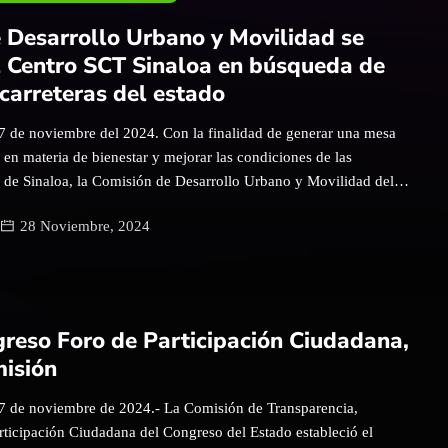
os dando… tenemos las diferentes Direcciones de las cuales
 Desarrollo Urbano y Movilidad se
etió mucho en esta situación fue en el caso con el tesorero
l Centro SCT Sinaloa en búsqueda de
s diera una […]
 carreteras del estado
27 de noviembre del 2024. Con la finalidad de generar una mesa
 en materia de bienestar y mejorar las condiciones de las
do de Sinaloa, la Comisión de Desarrollo Urbano y Movilidad del
 se reunió con el Ing. Lucas Manuel Aguilar Medina, Subdirector
28 Noviembre, 2024
etaría de Comunicaciones y Transportes (SCT). Durante la reunión
xis Espinoza García, presidente de la Comisión de Desarrollo
habló sobre las diversas inquietudes que se tienen en materia de
están asignadas a la Dirección de Comunicaciones y Transportes del
visibilizando la necesidad de mejoras en el mantenimiento y
reso Foro de Participación Ciudadana,
espacios. El legislador resaltó la importancia de unir fuerzas para
isión
nivel estatal y federal para contar […]
27 de noviembre de 2024.- La Comisión de Transparencia,
rticipación Ciudadana del Congreso del Estado estableció el