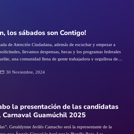
n, los sábados son Contigo!
rnada de Atención Ciudadana, además de escuchar y empezar a
solicitudes, llevamos despensas, becas y los programas federales
uelite, una comunidad llena de gente trabajadora y orgullosa de su
erno, juntas y juntos, siempre cerca de nuestra gente, ¡creamos
30 Noviembre, 2024
 y todos!
cabo la presentación de las candidatas
l Carnaval Guamúchil 2025
s”. Geraldynne Avilés Camacho será la representante de la
tras que Ángela Girasol lo hará por la Planilla Roja. Las