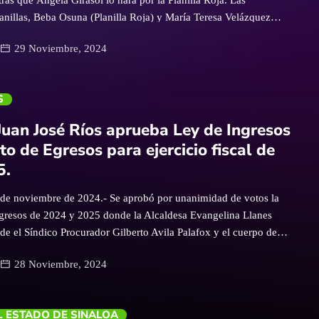
lanillas, Beba Osuna (Planilla Roja) y María Teresa Velázquez
erde), son las responsables de apoyar con entusiasmo a sus
29 Noviembre, 2024
roceso. La organización de la fiesta del pueblo avanza con
vas #CarnavalGuamúchil2024 #DragonesYLeyendas
S
Juan José Ríos aprueba Ley de Ingresos
o de Egresos para ejercicio fiscal de
5.
 de noviembre de 2024.- Se aprobó por unanimidad de votos la
gresos de 2024 y 2025 donde la Alcaldesa Evangelina Llanes
de el Síndico Procurador Gilberto Avila Palafox y el cuerpo de
 de acuerdo que la transparencia, claridad y la correcta ejecución
28 Noviembre, 2024
unicipio es uno de los elementos más importantes a destacar. “Es
identa que nosotros como cabildo rindamos cuentas claras y
 ciudadanos de Juan José Ríos” Mencionó el Ciudadano Regidor
 ESTADO DE SINALOA
chillas. “Agradezco el acompañamiento que nos han dado en