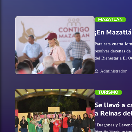
MAZATLÁN
¡En Mazatlá
Para esta cuarta Jo
resolver decenas de 
del Bienestar a El Q
tierra. En este gobi
Administrador
bienestar para todas
trending_flat
TURISMO
Se llevó a 
a Reinas de
“Dragones y Leyenda
Planilla Verde, mien