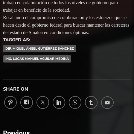
trabajo en colaboración de todos los niveles de gobierno para
trabajar en beneficio de la sociedad.
Resaltando el compromiso de coloboracion y los esfuerzos que se
hacen desde el gobierno federal para buscar mantener las carreteras
del estado de Sinaloa en condiciones óptimas.
TAGGED AS:
DIP. MIGUEL ÁNGEL GUTIÉRREZ SÁNCHEZ
ING. LUCAS MANUEL AGUILAR MEDINA
SHARE ON
email
Previous