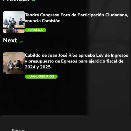
Tendrá Congreso Foro de Participación Ciudadana,
anuncia Comisión
SINALOA
Next
trending_flat
Cabildo de Juan José Ríos aprueba Ley de Ingresos
y presupuesto de Egresos para ejercicio fiscal de
2024 y 2025.
JUAN JOSÉ RIOS
trending_flat
Buscar