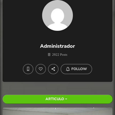
Administrador
2922 Posts
FOLLOW
ARTICULO
arrow_drop_down