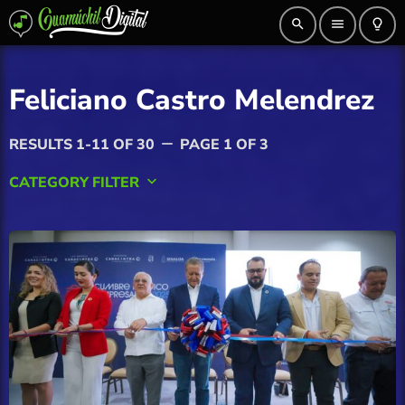
search
menu
lightbulb_outline
Feliciano Castro Melendrez
RESULTS 1-11 OF 30
PAGE 1 OF 3
remove
CATEGORY FILTER
keyboard_arrow_down
AGRICULTURA
Ahome
Angostura
Badiraguato