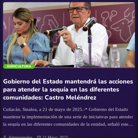
Secretario agregó que la posibilidad de que se presenten lluvias es
positivo para nuestro estado, ante la actual situación de sequía. Para
concluir, indicó que el personal del Instituto Estatal de Protección
Civil mantiene un monitoreo permanente para informar
adecuadamente a la población de cualquier circunstancia que lo
amerite.
trending_flat
AGRICULTURA
Gobierno del Estado mantendrá las acciones
para atender la sequía en las diferentes
comunidades: Castro Meléndrez
Culiacán, Sinaloa, a 21 de mayo de 2025.-* Gobierno del Estado
mantiene la implementación de una serie de iniciativas para atender
la sequía en las diferentes comunidades de la entidad, señaló este
miércoles Feliciano Castro Meléndrez, Secretario General de
Administrador
21 Mayo, 2025