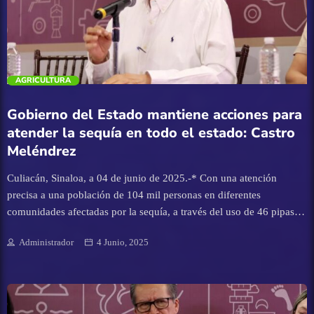
programa de 40 recorridos, que habrán de realizarse en los lugares
determinados y que tienen que ver con las áreas donde están
Turismo
localizadas los embalses, las presas, […]
UAS
trending_flat
AGRICULTURA
Gobierno del Estado mantiene acciones para
atender la sequía en todo el estado: Castro
Meléndrez
Culiacán, Sinaloa, a 04 de junio de 2025.-* Con una atención
precisa a una población de 104 mil personas en diferentes
comunidades afectadas por la sequía, a través del uso de 46 pipas
para traslados del vital líquido, la perforación de pozos, la
Administrador
4 Junio, 2025
disponibilidad de agua embotellada, entre otras acciones, Gobierno
del Estado mantiene activas una serie de acciones para combatir esta
situación, declaró el Secretario General de Gobierno, Feliciano
Castro Meléndrez, durante la conferencia de la Vocería Estatal. Con
un presupuesto de 12 millones de pesos, durante el presente mes de