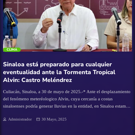
junio se iniciará con el proceso de bombardeo de nubes para
generar condiciones más propicias para las lluvias, sin embargo, es
necesario esperar el análisis correspondiente para comenzar con esta
estrategia, precisó. Para concluir, el Vocero Estatal destacó que la
estimulación de lluvias tiene como objetivo asegurar mejores […]
trending_flat
CLIMA
Sinaloa está preparado para cualquier
eventualidad ante la Tormenta Tropical
Alvin: Castro Meléndrez
Culiacán, Sinaloa, a 30 de mayo de 2025.-* Ante el desplazamiento
del fenómeno meteréologico Alvin, cuya cercanía a costas
sinaloenses podría generar lluvias en la entidad, en Sinaloa estamos
preparados para cualquier situación que pudiera presentarse,
Administrador
30 Mayo, 2025
destacó este viernes Feliciano Castro Meléndrez, Secretario General
de Gobierno. En el marco de la conferencia de la Vocería Estatal, el