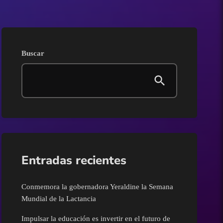
AGRICULTURA
Ahome
Buscar
Angostura
Badiraguato
Carnavales
Clima
Entradas recientes
Congreso del Estado de
Conmemora la gobernadora Yeraldine la Semana
Sinaloa
Mundial de la Lactancia
Impulsar la educación es invertir en el futuro de