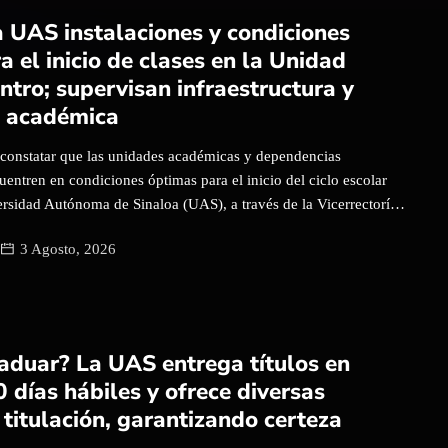
antes y veladores, quienes reportan de forma continua cualquier
a UAS instalaciones y condiciones
s con un sistema de georreferenciación donde, al entrar, los
 el inicio de clases en la Unidad
n la ubicación en tiempo real y lo informan a la dirección; en
ntro; supervisan infraestructura y
l pendiente de todo”, señaló. Explicó que el esquema se refuerza
n académica
 constatar que las unidades académicas y dependencias
cuentren en condiciones óptimas para el inicio del ciclo escolar
rsidad Autónoma de Sinaloa (UAS), a través de la Vicerrectoría
l Centro, realizó un recorrido de supervisión por diversos
3 Agosto, 2026
 universitarios. La iniciativa forma parte de una estrategia
ada por el rector, doctor Jesús Madueña Molina, para verificar el
es que fortalecerán el desarrollo de las actividades sustantivas de
icerrector de la Unidad Regional Centro, doctor Wenseslao Plata
ste recorrido responde a un diagnóstico realizado previo al
raduar? La UAS entrega títulos en
y permite dar seguimiento a las adecuaciones que se ejecutan en
 días hábiles y ofrece diversas
con el objetivo de que la comunidad estudiantil encuentre las
 titulación, garantizando certeza
as para su formación. Durante la visita, […]