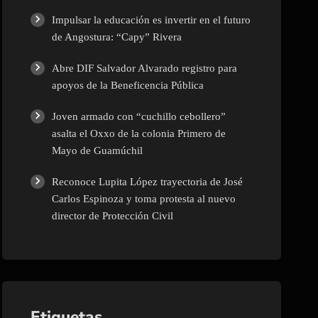
Impulsar la educación es invertir en el futuro
Policíaca
de Angostura: “Capy” Rivera
Política
Abre DIF Salvador Alvarado registro para
apoyos de la Beneficencia Pública
Salud
Joven armado con “cuchillo cebollero”
asalta el Oxxo de la colonia Primero de
Sin categoría
Mayo de Guamúchil
Reconoce Lupita López trayectoria de José
Sinaloa
Carlos Espinoza y toma protesta al nuevo
director de Protección Civil
Tecnología
Turismo
Etiquetas
UAS