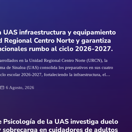
a UAS infraestructura y equipamiento
d Regional Centro Norte y garantiza
ncionales rumbo al ciclo 2026-2027.
sarrollados en la Unidad Regional Centro Norte (URCN), la
a de Sinaloa (UAS) consolida los preparativos en sus cuatro
clo escolar 2026-2027, fortaleciendo la infraestructura, el
ervicios universitarios que darán soporte a las actividades
6 Agosto, 2026
tigación, culturales y deportivas en todo el estado. El vicerrector
Mario Soto Velázquez, explicó que en esta zona se dio
rama de conservación de espacios académicos y administrativos
s necesidades operativas de cada plantel. “Contamos con el apoyo
Construcción y Mantenimiento y de la Dirección de Control de
 Psicología de la UAS investiga duelo
 para mantener en óptimas condiciones el mobiliario escolar, las
y sobrecarga en cuidadores de adultos
ios y demás instalaciones”, aseveró. Precisó que las labores