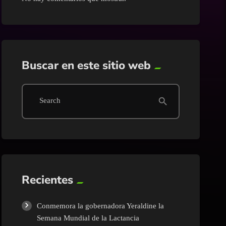
Guasave
Internacional
Buscar en este sitio web
Juan José Rios
Mazatlán
search
Search
Mocorito
Nacional
Recientes
Navolato
Conmemora la gobernadora Yeraldine la
Pesca
Semana Mundial de la Lactancia