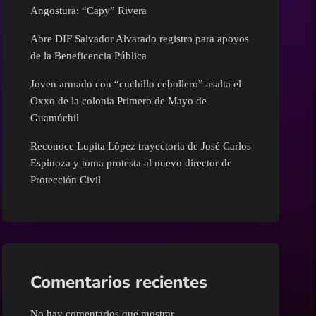
Cultura
Angostura: “Capy” Rivera
Abre DIF Salvador Alvarado registro para apoyos
Deportes
de la Beneficencia Pública
Economía
Joven armado con “cuchillo cebollero” asalta el
Oxxo de la colonia Primero de Mayo de
Guamúchil
Educación
Reconoce Lupita López trayectoria de José Carlos
Espinoza y toma protesta al nuevo director de
Entretenimiento
Protección Civil
Eventos
Finanzas
Comentarios recientes
Guamúchil
No hay comentarios que mostrar.