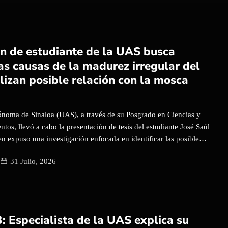
eniería de la Construcción de la Facultad de Ingeniería Civil de
noma de Sinaloa (UAS). En primera instancia, explicó que este
nes son especialmente susceptibles por su baja resistencia y
 sísmicos. Señaló que el artículo corresponde a la segunda fase de
ón de estudiante de la UAS busca
, en la cual la estructura fue reforzada mediante un sistema
las causas de la madurez irregular del
tación para mejorar su desempeño sísmico. Sobre el sistema
lizan posible relación con la mosca
 López explicó que se utilizaron […]
noma de Sinaloa (UAS), a través de su Posgrado en Ciencias y
tos, llevó a cabo la presentación de tesis del estudiante José Saúl
n expuso una investigación enfocada en identificar las posibles
 irregular del fruto del tomate, un problema fisiológico asociado
31 Julio, 2026
de mosca blanca que genera importantes pérdidas económicas en
 su presentación, el tesista explicó que su trabajo analiza la
evo procariote cultivable presente en Bemisia tabaci, conocida
sca blanca, con la aparición de la denominada madurez
. Este trastorno afecta la calidad del fruto al provocar decoloración
: Especialista de la UAS explica su
nes internas que impiden su adecuado proceso de maduración.