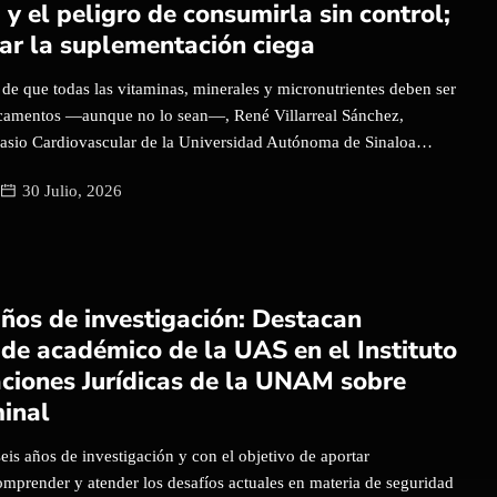
y el peligro de consumirla sin control;
acó que el tomate es uno de los cultivos de mayor importancia
tar la suplementación ciega
a […]
 de que todas las vitaminas, minerales y micronutrientes deben ser
camentos —aunque no lo sean—, René Villarreal Sánchez,
asio Cardiovascular de la Universidad Autónoma de Sinaloa
mportancia de mantener un equilibrio vitamínico, destacando a la
30 Julio, 2026
a de las más importantes para el cuerpo humano. El especialista
ó que la vitamina B3, también conocida como niacina, es un
idrosoluble que ayuda a convertir los alimentos en energía,
 al metabolismo, la salud cardiovascular, el cuidado de la piel y
fermedades del sistema nervioso central. Asimismo, indicó que
años de investigación: Destacan
cuentra en los alimentos que consumimos diariamente;
 de académico de la UAS en el Instituto
arnes como la pechuga de pollo y pescados como el atún y el
aciones Jurídicas de la UNAM sobre
 no se limita a […]
minal
is años de investigación y con el objetivo de aportar
omprender y atender los desafíos actuales en materia de seguridad