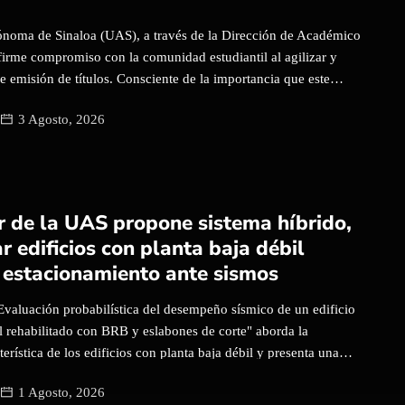
noma de Sinaloa (UAS), a través de la Dirección de Académico
firme compromiso con la comunidad estudiantil al agilizar y
 de emisión de títulos. Consciente de la importancia que este
 el futuro laboral de sus egresados, la institución trabaja bajo
3 Agosto, 2026
 de calidad, certificados por la norma ISO 9001, para garantizar un
La titular de la Dirección Académico Legal, la doctora María de los
macho, señaló que el esfuerzo administrativo de la Universidad
la rapidez, sino también en la transparencia y la certeza jurídica
itido; en este caso, de los títulos profesionales tanto de
r de la UAS propone sistema híbrido,
de maestrías y doctorados. "La Universidad ha trabajado
r edificios con planta baja débil
plificar los trámites y asegurar que cada egresado reciba su […]
 estacionamiento ante sismos
"Evaluación probabilística del desempeño sísmico de un edificio
l rehabilitado con BRB y eslabones de corte" aborda la
terística de los edificios con planta baja débil y presenta una
o aplicada a una edificación representativa de uso residencial con
1 Agosto, 2026
da a estacionamiento, informó Aarón Gutiérrez López, estudiante