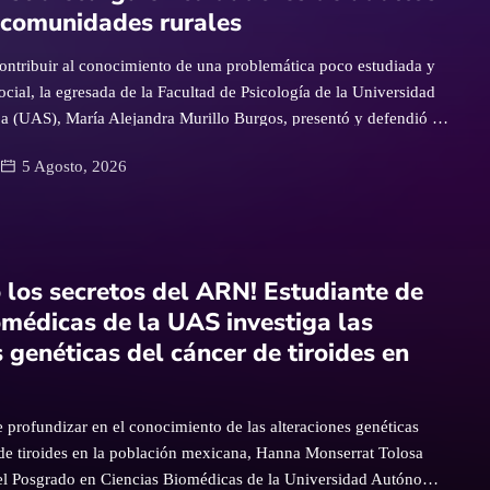
 comunidades rurales
ación de servicios sanitarios, el mejoramiento del alumbrado, […]
contribuir al conocimiento de una problemática poco estudiada y
ocial, la egresada de la Facultad de Psicología de la Universidad
 (UAS), María Alejandra Murillo Burgos, presentó y defendió su
a titulada “Duelo anticipado y sobrecarga en zonas rurales:
5 Agosto, 2026
es de adultos mayores”, investigación desarrollada con el
 Académico 318 Procesos Psicológicos, Psicosociales y de Salud
cto académico, la sustentante expuso los resultados de un estudio
r la presencia de duelo anticipado y sobrecarga emocional en
n cuidados a adultos mayores sin recibir remuneración
 los secretos del ARN! Estudiante de
igación permitió identificar las condiciones que enfrentan
omédicas de la UAS investiga las
esta labor, particularmente en contextos rurales, donde el
 genéticas del cáncer de tiroides en
stituye una práctica predominante. “Esta es una tesis que se
a […]
 profundizar en el conocimiento de las alteraciones genéticas
 de tiroides en la población mexicana, Hanna Monserrat Tolosa
el Posgrado en Ciencias Biomédicas de la Universidad Autónoma