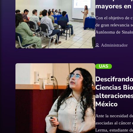
mayores en
abarcan la rehabilit
Con el objetivo de 
de gran relevancia s
Autónoma de Sinaloa
tesis de licenciatur
trending_flat
Administrador
cuidadores informal
respaldo del Cuerpo
Mental. Durante el a
UAS
enfocado en analiza
personas que brinda
Descifrando
económica. La invest
Ciencias Bi
quienes desempeñan 
alteraciones
cuidado informal con
México
elaboró en una zon
Ante la necesidad de
asociadas al cáncer
Lerma, estudiante d