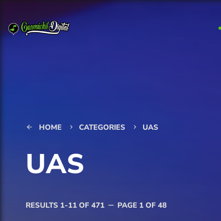
HOME
CATEGORIES
UAS
arrow_back
keyboard_arrow_right
keyboard_arrow_right
UAS
RESULTS 1-11 OF 471
PAGE 1 OF 48
remove