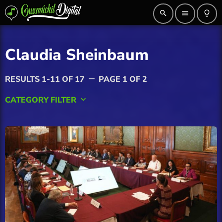
search
menu
lightbulb_outline
Claudia Sheinbaum
RESULTS 1-11 OF 17
PAGE 1 OF 2
remove
CATEGORY FILTER
keyboard_arrow_down
AGRICULTURA
Ahome
Angostura
Badiraguato