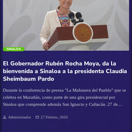
comercialización de maíz, misma que como integrante de la
comisión correspondiente en el Congreso de la Unión apoyaran
Turismo
totalmente. “Nosotros sabemos que apoyar a Sinaloa para ella es
permanente, pero que acuda al estado, a platicar con la gente, con
UAS
[…]
trending_flat
SINALOA
El Gobernador Rubén Rocha Moya, da la
bienvenida a Sinaloa a la presidenta Claudia
Sheimbaum Pardo
Durante la conferencia de prensa "La Mañanera del Pueblo" que se
celebra en Mazatlán, como parte de una gira presidencial por
Sinaloa que comprende además San Ignacio y Culiacán. 27 de
Febrero de 2026.
Administrador
27 Febrero, 2026