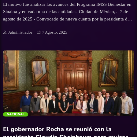
El motivo fue analizar los avances del Programa IMSS Bienestar en
Sinaloa y en cada una de las entidades. Ciudad de México, a 7 de
agosto de 2025.- Convocado de nueva cuenta por la presidenta de
la República, Claudia Sheinbaum Pardo, el gobernador Rubén
Administrador
7 Agosto, 2025
Rocha Moya acudió a Palacio Nacional a una reunión de trabajo
que congregó a otros mandatarios estatales, con el propósito de
analizar los avances del Programa IMSS Bienestar en cada una de
las entidades federativas que adoptaron este modelo de salud
pública, universal y gratuito. En este nuevo encuentro se abordó el
tema del abasto de medicamentos en todas las unidades de salud
que forman parte del programa, así como lo referente al desarrollo
de más infraestructura médica, pues el eje central del Programa
IMSS-Bienestar es garantizar atención médica gratuita, universal y
con calidad en todas […]
trending_flat
NACIONAL
El gobernador Rocha se reunió con la