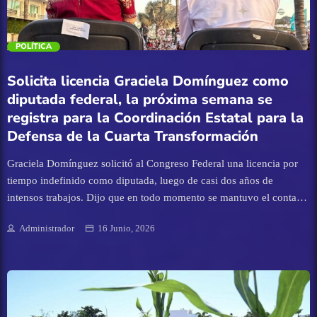
Eventos
compromiso de Sinaloa con el fortalecimiento del […]
trending_flat
POLÍTICA
Finanzas
Solicita licencia Graciela Domínguez como
Guamúchil
diputada federal, la próxima semana se
registra para la Coordinación Estatal para la
Guasave
Defensa de la Cuarta Transformación
Graciela Domínguez solicitó al Congreso Federal una licencia por
Internacional
tiempo indefinido como diputada, luego de casi dos años de
intensos trabajos. Dijo que en todo momento se mantuvo el contacto
Juan José Rios
con los sinaloenses del distrito I, en los municipios de Mazatlán,
Administrador
16 Junio, 2026
Rosario, Escuinapa y Concordia. Porque se planteó que después de
Mazatlán
obtener el voto se abandonaba a los ciudadanos. Agregó que
durante estos dos años se organizaron reuniones por todo Sinaloa
Mocorito
informando del trabajo responsable en el Congreso Federal,
legislando por los derechos del pueblo. Dijo también que se han
acompañado las demandas de los sectores productivos, como