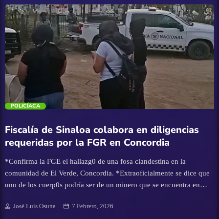
trending_flat
POLICÍACA
Fiscalía de Sinaloa colabora en diligencias
requeridas por la FGR en Concordia
*Confirma la FGE el hallazg0 de una fosa clandestina en la
comunidad de El Verde, Concordia. *Extraoficialmente se dice que
uno de los cuerp0s podría ser de un minero que se encuentra en
calidad de desap@recido. Sinaloa, 96 de febrero de 2026. –_ La
José Luis Osuna
7 Febrero, 2026
Fiscalía General del Estado de Sinaloa informa que la investigación