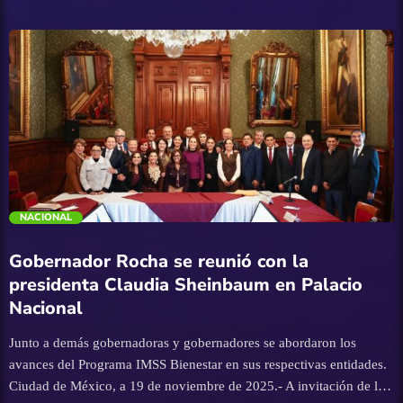
relacionada con el hall@zgo registrado en la comunidad de El
Verde, municipio de Concordia, fue atraída por la Fiscalía General
de la República, a través de la Fiscalía Especializada en Materia de
Delincuencia Organizada (FEMDO). En ese contexto, la Fiscalía
General del Estado de Sinaloa colabora con la autoridad federal
únicamente a través del Servicio Médico Forense (SEMEFO),
brindando apoyo en el manejo y traslado de los cu3rpos. El resto de
las diligencias ministeriales y periciales, se encuentran a cargo del
personal de la FGR. De […]
trending_flat
NACIONAL
Gobernador Rocha se reunió con la
presidenta Claudia Sheinbaum en Palacio
Nacional
Junto a demás gobernadoras y gobernadores se abordaron los
avances del Programa IMSS Bienestar en sus respectivas entidades.
Ciudad de México, a 19 de noviembre de 2025.- A invitación de la