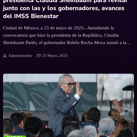
presidenta Claudia Sheinbaum para revisar
junto con las y los gobernadores, avances
del IMSS Bienestar
Ciudad de México, a 23 de mayo de 2025.- Atendiendo la
convocatoria que hizo la presidenta de la República, Claudia
Sheinbaum Pardo, el gobernador Rubén Rocha Moya asistió a la
reunión de trabajo que tuvo lugar en Palacio Nacional, para revisar
Administrador
23 Mayo, 2025
los avances del Programa IMSS Bienestar. Al igual que el resto de
las gobernadoras y gobernadores cuyos estados están adheridos a
este nuevo sistema de salud gratuito y universal, el gobernador
Rocha reiteró el compromiso de su gobierno de seguir aplicando
este modelo en Sinaloa para brindar atención médica a las personas
que no cuentan con seguridad social de alguna institución de salud,
como IMSS o ISSSTE.
trending_flat