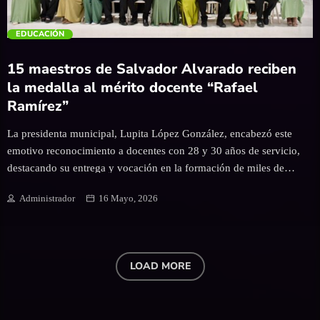
próximo ciclo escolar los lunes cívicos también tendrán un enfoque
deportivo […]
trending_flat
EDUCACIÓN
15 maestros de Salvador Alvarado reciben
la medalla al mérito docente “Rafael
Ramírez”
La presidenta municipal, Lupita López González, encabezó este
emotivo reconocimiento a docentes con 28 y 30 años de servicio,
destacando su entrega y vocación en la formación de miles de
estudiantes. Guamúchil, Sinaloa; a 15 de mayo del 2026.- En el
Administrador
16 Mayo, 2026
marco de la celebración del Día de la Maestra y el Maestro, el
Ayuntamiento de Salvador Alvarado, en coordinación con las
secciones 27 y 53 del SNTE, llevó a cabo la entrega de
reconocimientos, estímulos económicos y la medalla al mérito
LOAD MORE
docente “Rafael Ramírez” a 15 maestras y maestros que cumplieron
28 y 30 años de servicio educativo. La presidenta municipal, Lupita
López González, encabezó este importante acto de reconocimiento,