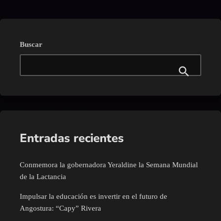
en donde expresó su admiración y respeto hacia quienes han
dedicado gran parte de su vida a la enseñanza y formación
académica de miles de estudiantes alvaradenses. Durante su […]
Buscar
Entradas recientes
Conmemora la gobernadora Yeraldine la Semana Mundial
de la Lactancia
Impulsar la educación es invertir en el futuro de
Angostura: “Capy” Rivera