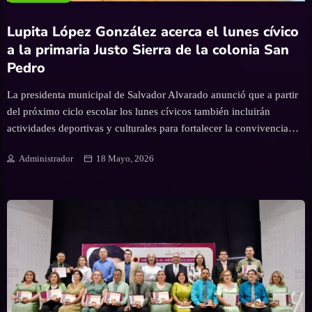
Lupita López González acerca el lunes cívico
a la primaria Justo Sierra de la colonia San
Pedro
La presidenta municipal de Salvador Alvarado anunció que a partir
del próximo ciclo escolar los lunes cívicos también incluirán
actividades deportivas y culturales para fortalecer la convivencia
con estudiantes, maestros y padres de familia. Guamúchil, Sinaloa; a
Administrador
18 Mayo, 2026
18 de mayo del 2026.- La presidenta municipal de Salvador
Alvarado, Lupita López González, llevó el programa de lunes cívico
a la escuela primaria Justo Sierra, ubicada en la colonia San Pedro,
donde reiteró su compromiso con la educación y con el
acercamiento permanente de las autoridades municipales a las
instituciones educativas. Durante el acto cívico, la alcaldesa expresó
que una de las prioridades de su administración es mantener un
vínculo cercano con la comunidad estudiantil, así como con
docentes y padres de familia, por lo que anunció que a partir del