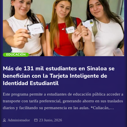
de sexto grado de Primaria Tavita Adamaris Romo, una de las y los
27 ganadores de la OCI 2026. La Secretaria de Educación Pública y
Cultura, Lic. Gloria Himelda Félix Niebla, al presidir la Ceremonia
Turismo
de Premiación de la OCI 2026, reconoció el esfuerzo de las y los
niños, del apoyo de sus familias, así como el trabajo realizado por
UAS
las y los docentes de todas las modalidades de primarias, para que
alumnos no sólo de […]
trending_flat
EDUCACIÓN
Más de 131 mil estudiantes en Sinaloa se
benefician con la Tarjeta Inteligente de
Identidad Estudiantil
Este programa permite a estudiantes de educación pública acceder a
transporte con tarifa preferencial, generando ahorro en sus traslados
diarios y facilitando su permanencia en las aulas. *Culiacán,
Sinaloa.- 23 de junio de 2026.-* El Gobierno del Estado de Sinaloa,
Administrador
23 Junio, 2026
a través de la Secretaría de Bienestar y Desarrollo Sustentable