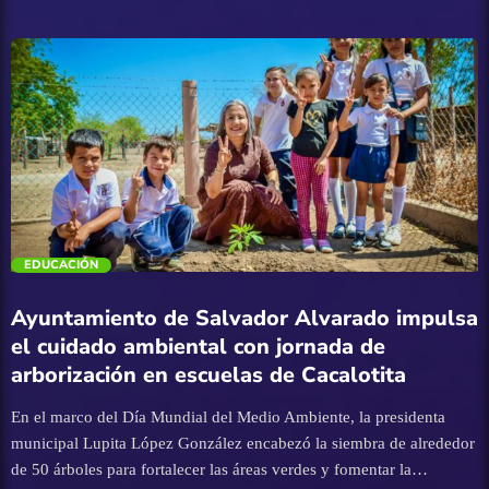
(SEBIDES), fortalece la movilidad estudiantil con la Tarjeta
Inteligente de Identidad Estudiantil (TIIE), un esquema que
garantiza el acceso al transporte público con tarifa preferencial para
estudiantes de nivel básico, medio superior y superior. La estrategia
busca reducir el impacto económico del traslado diario a los centros
educativos y contribuir a que las y los jóvenes continúen sus
estudios sin que el costo del transporte represente una limitante. El
titular de la dependencia, Omar López Campos, subrayó que el
programa representa un apoyo directo a la economía de las familias
[…]
trending_flat
EDUCACIÓN
Ayuntamiento de Salvador Alvarado impulsa
el cuidado ambiental con jornada de
arborización en escuelas de Cacalotita
En el marco del Día Mundial del Medio Ambiente, la presidenta
municipal Lupita López González encabezó la siembra de alrededor
de 50 árboles para fortalecer las áreas verdes y fomentar la