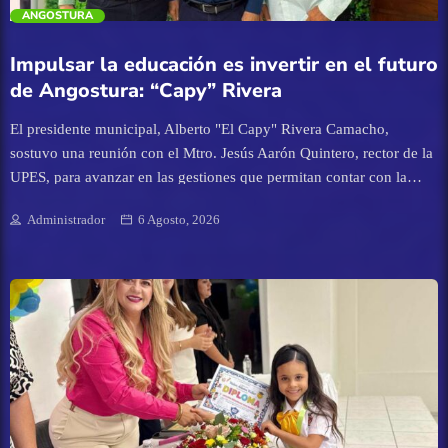
trending_flat
ANGOSTURA
Carnavales
Impulsar la educación es invertir en el futuro
Clima
de Angostura: “Capy” Rivera
El presidente municipal, Alberto "El Capy" Rivera Camacho,
Congreso del Estado de Sinaloa
sostuvo una reunión con el Mtro. Jesús Aarón Quintero, rector de la
UPES, para avanzar en las gestiones que permitan contar con la
Cultura
infraestructura del edificio de la universidad en nuestro municipio.
Administrador
6 Agosto, 2026
Este proyecto busca que las y los jóvenes de Angostura tengan la
Deportes
oportunidad de continuar sus estudios sin salir de su municipio,
fortaleciendo su formación académica y brindando un apoyo
Economía
importante a la economía de las familias al reducir gastos de
traslado y estancia, además de contribuir a su seguridad.
"Seguiremos gestionando obras y oportunidades que generen
Educación
bienestar para nuestra gente, porque creemos firmemente que la
educación es la base para construir un mejor futuro para
Entretenimiento
Angostura", destacó el alcalde angosturense.