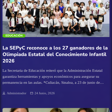
Nacional
Durante el evento se vivieron momentos de gran emoción. Con
estas acciones, el Gobierno Municipal refrenda su compromiso de
Navolato
impulsar la educación y respaldar a la niñez angosturense como
parte del desarrollo integral del municipio.
Pesca
trending_flat
EDUCACIÓN
Policíaca
La SEPyC reconoce a los 27 ganadores de la
Olimpiada Estatal del Conocimiento Infantil
Política
2026
Salud
La Secretaria de Educación reiteró que la Administración Estatal
garantiza herramientas y apoyos económicos para asegurar su
permanencia en las aulas. *Culiacán, Sinaloa, a 23 de junio de
Sin categoría
2026.-* “La Olimpiada Estatal del Conocimiento Infantil nos ha
Administrador
24 Junio, 2026
enseñado que el conocimiento se construye con esfuerzo y
Sinaloa
disciplina, pero además nos ayuda a desarrollar nuestras
capacidades para enfrentar los retos del futuro”, aseguró la alumna
Tecnología