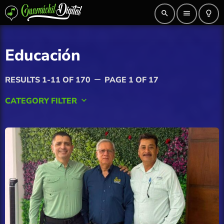
search
menu
lightbulb_outline
Educación
RESULTS 1-11 OF 170
PAGE 1 OF 17
remove
CATEGORY FILTER
keyboard_arrow_down
AGRICULTURA
Ahome
Angostura
Badiraguato