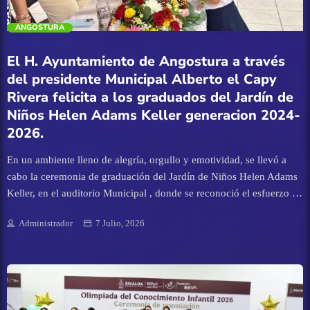
Eventos
trending_flat
ANGOSTURA
Finanzas
El H. Ayuntamiento de Angostura a través
del presidente Municipal Alberto el Capy
Guamúchil
Rivera felicita a los graduados del Jardín de
Niños Helen Adams Keller generacion 2024-
Guasave
2026.
En un ambiente lleno de alegría, orgullo y emotividad, se llevó a
Internacional
cabo la ceremonia de graduación del Jardín de Niños Helen Adams
Keller, en el auditorio Municipal , donde se reconoció el esfuerzo y
Juan José Rios
dedicación de las niñas y niños que concluyeron con éxito esta
Administrador
7 Julio, 2026
importante etapa de su formación académica. En representación del
Mazatlán
alcalde, asistió la Presidenta del Sistema DIF Municipal, M.C. Anita
Gutiérrez Palazuelos, quien llevó un mensaje de felicitación y
Mocorito
reconocimiento, destacando que la educación es la base para
construir un mejor futuro y exhortando a las niñas y niños a
continuar preparándose con entusiasmo para alcanzar sus metas.