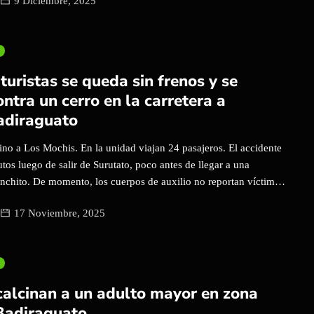
9 Diciembre, 2025
pañó a autoridades y familias en este emotivo inicio de la
a. Fiel al espíritu de la Cuarta Transformación, que impulsa la
s comunidades desde sus propias fortalezas, la legisladora destacó
omover el turismo local como motor de bienestar para las familias
luces, música y sonrisas, Avilés Rochín encabezó junto a la
turistas se queda sin frenos y se
ido de un árbol navideño decorado con un vistoso trineo y
ontra un cerro en la carretera a
a la época, además de presentar […]
adiraguato
ino a Los Mochis. En la unidad viajan 24 pasajeros. El accidente
utos luego de salir de Surutato, poco antes de llegar a una
chito. De momento, los cuerpos de auxilio no reportan víctimas
 dos lesionad0s de consideración.
17 Noviembre, 2025
calcinan a un adulto mayor en zona
Badiraguato