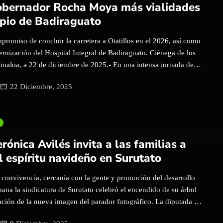
obernador Rocha Moya más vialidades
ipio de Badiraguato
romiso de concluir la carretera a Otatillos en el 2026, así como
ernización del Hospital Integral de Badiraguato. Ciénega de los
Sinaloa, a 22 de diciembre de 2025.- En una intensa jornada de
dor Rubén Rocha Moya visitó las comunidades La Ciénega de los
22 Diciembre, 2025
los Ríos, donde inauguró la pavimentación de la calle principal
s rurales, y en la cabecera municipal, la pavimentación de una
e comunicará el bulevar de acceso con el malecón, obras en las
6 millones 435 mil pesos. El mandatario estatal arribó a La
 acompañado por el presidente municipal de Badiraguato, José
ónica Avilés invita a las familias a
 por el secretario de Obras Públicas, Raúl Francisco Montero
l espíritu navideño en Surutato
eramente inaugurar la […]
convivencia, cercanía con la gente y promoción del desarrollo
emana la sindicatura de Surutato celebró el encendido de su árbol
ación de la nueva imagen del parador fotográfico. La diputada de
 de la Comisión de Turismo del Congreso del Estado, Verónica