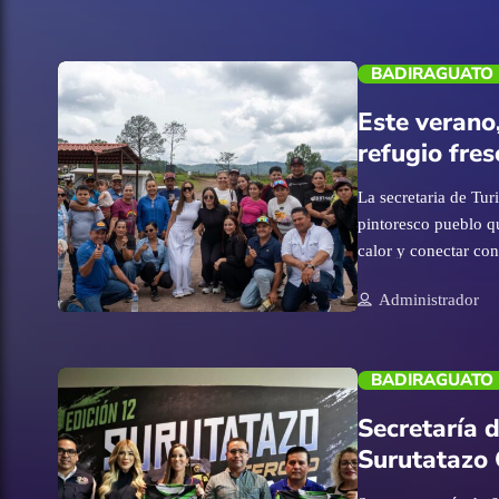
BADIRAGUATO
Este verano
refugio fres
La secretaria de Tur
pintoresco pueblo q
calor y conectar con
julio de 2026.- En e
trending_flat
Administrador
una de las experienc
corazón de la Sierr
pintoresco destino o
BADIRAGUATO
disfrutar del clima 
actividades de aven
Secretaría d
todo”, la secretaria
Surutatazo
trabajo por Surutat