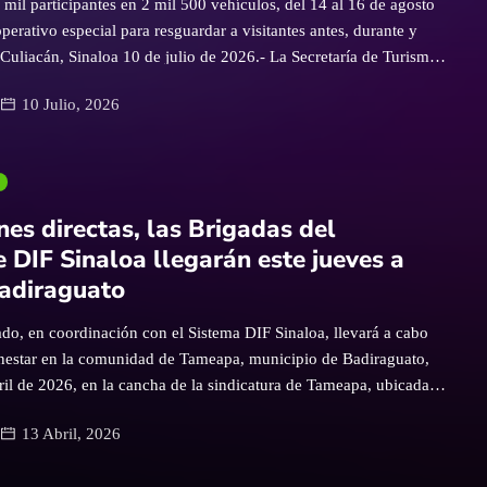
mil participantes en 2 mil 500 vehículos, del 14 al 16 de agosto
erativo especial para resguardar a visitantes antes, durante y
Culiacán, Sinaloa 10 de julio de 2026.- La Secretaría de Turismo,
ecretaría de Seguridad Pública y Protección Civil Sinaloa,
10 Julio, 2026
 Surutatazo Off Road 2026, en su doceava edición, evento que se
16 de agosto próximos en Surutato, municipio de Badiraguato, y al
istencia de más de seis mil visitantes. La secretaria de Turismo de
a Osuna, acompañada de la diputada presidenta de la Comisión de
o del Estado, Verónica Avilés Rochín, destacó en su mensaje de
nes directas, las Brigadas del
e evento refleja la fuerza, el entusiasmo y el compromiso […]
e DIF Sinaloa llegarán este jueves a
adiraguato
ado, en coordinación con el Sistema DIF Sinaloa, llevará a cabo
enestar en la comunidad de Tameapa, municipio de Badiraguato,
ril de 2026, en la cancha de la sindicatura de Tameapa, ubicada
adiraguato–Parral, en un horario de 9:00 a 14:00 horas, brindando
13 Abril, 2026
e manera gratuita para toda la población. A través de estas
 programas y servicios integrales en materia de salud, asistencia