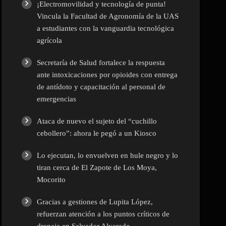
¡Electromovilidad y tecnología de punta!
Vincula la Facultad de Agronomía de la UAS
Policíaca
a estudiantes con la vanguardia tecnológica
agrícola
Política
Secretaría de Salud fortalece la respuesta
ante intoxicaciones por opioides con entrega
Salud
de antídoto y capacitación al personal de
emergencias
Sin categoría
Ataca de nuevo el sujeto del “cuchillo
cebollero”: ahora le pegó a un Kiosco
Sinaloa
Lo ejecutan, lo envuelven en hule negro y lo
Tecnología
tiran cerca de El Zapote de Los Moya,
Mocorito
Turismo
Gracias a gestiones de Lupita López,
refuerzan atención a los puntos críticos de
UAS