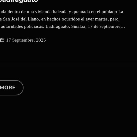
izada dentro de una vivienda baleada y quemada en el poblado La
de San José del Llano, en hechos ocurridos el ayer martes, pero
 autoridades policiacas. Badiraguato, Sinaloa, 17 de septiembre
mayor fue localizado sin vida al interior de una vivienda baleada
17 Septiembre, 2025
nada en el poblado La Sábila, perteneciente a la sindicatura de
 en el municipio de Badiraguato. La víctima fue identificada como
os de edad, residente de la misma comunidad. De acuerdo con
ridades policiacas el crimen habría ocurrido el martes 16 de
 reportado por familiares hasta la mañana de este miércoles,
on al domicilio. Elementos de la Policía Preventiva y del Ejército
al lugar, […]
 MORE