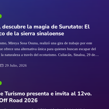
, descubre la magia de Surutato: El
co de la sierra sinaloense
ismo, Mireya Sosa Osuna, realizó una gira de trabajo por este
ue ofrece una alternativa única para quienes buscan escapar del
 la naturaleza a través del ecoturismo. Culiacán, Sinaloa, 29 de
sta temporada vacacional de verano, Surutato invita a descubrir
29 Julio, 2026
ias de naturaleza más extraordinarias de Sinaloa. Ubicado en el
a Madre Occidental, en el municipio de Badiraguato, este
frece una alternativa ideal para quienes buscan escapar del calor,
fresco y conectar con la naturaleza a través del ecoturismo y las
tura. Como parte de la campaña “Sinaloa, el verano que lo tiene
e Turismo presenta e invita al 12vo.
 de Turismo de Sinaloa, Mireya Sosa Osuna, realizó una gira de
 Off Road 2026
o, donde sostuvo encuentros con […]