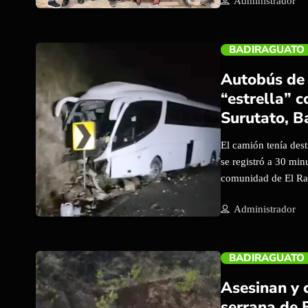
Administrador
Avilés Rochín, acom
temporada decembrin
revitalización de la
BADIRAGUATO
la importancia de pr
de la región. Entre 
Autobús de 
comunidad el encend
“estrella” c
elementos alusivos 
Surutato, B
El camión tenía dest
se registró a 30 min
comunidad de El Ran
fatales, únicamente
trending_flat
Administrador
BADIRAGUATO
Asesinan y 
serrana de 