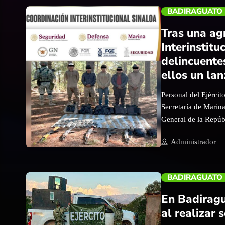
social y orientación
BADIRAGUATO
lo necesitan. De est
solidaria, en congr
Tras una ag
todos los habitante
Interinstitu
y aprovechar los se
delincuente
ellos un la
Personal del Ejérci
Secretaría de Marina
General de la Repúbl
trending_flat
Pública de Sinaloa, a
Administrador
cinco personas con
elementos militares
Mesa de Palma cuand
BADIRAGUATO
por parte de civiles
vez controlada y ase
En Badiragu
y se aseguró lo sigu
al realizar
cartuchos. • 2 vehíc