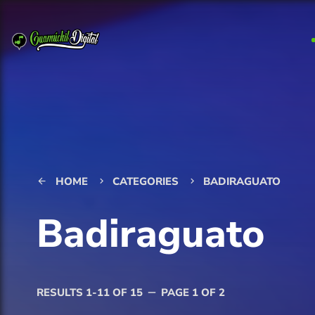
HOME
CATEGORIES
BADIRAGUATO
arrow_back
keyboard_arrow_right
keyboard_arrow_right
Badiraguato
RESULTS 1-11 OF 15
PAGE 1 OF 2
remove