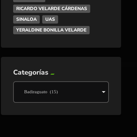
RICARDO VELARDE CÁRDENAS
SINALOA
UAS
YERALDINE BONILLA VELARDE
Categorías