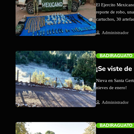
El Ejercito Mexican
reporte de robo, una
cartuchos, 30 artefa
trending_flat
Administrador
BADIRAGUATO
¡Se viste de
Nieva en Santa Gertr
nieves de enero!
Administrador
trending_flat
BADIRAGUATO