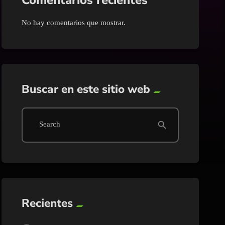
Comentarios recientes
Guasave
No hay comentarios que mostrar.
Internacional
Juan José Rios
Buscar en este sitio web
Mazatlán
search
Search
Mocorito
Nacional
Navolato
Recientes
Pesca