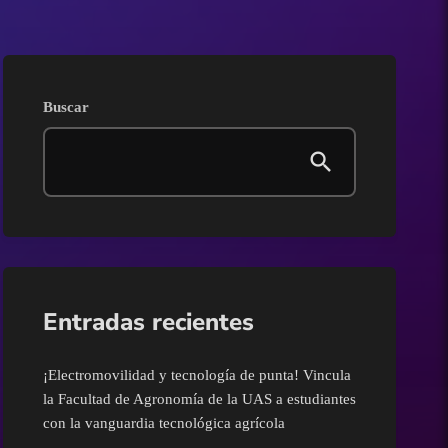
AGRICULTURA
Ahome
Buscar
Angostura
Badiraguato
Carnavales
Clima
Entradas recientes
Congreso del Estado de
¡Electromovilidad y tecnología de punta! Vincula
Sinaloa
la Facultad de Agronomía de la UAS a estudiantes
con la vanguardia tecnológica agrícola