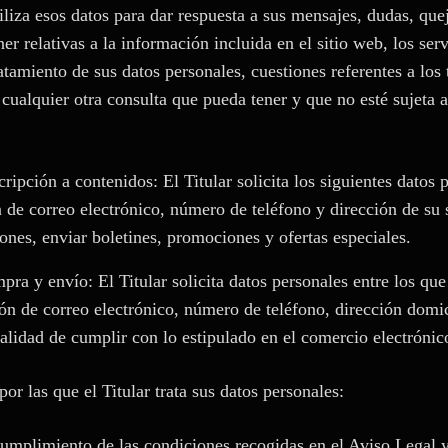
tiliza esos datos para dar respuesta a sus mensajes, dudas, que
er relativas a la información incluida en el sitio web, los serv
ratamiento de sus datos personales, cuestiones referentes a los 
 cualquier otra consulta que pueda tener y que no esté sujeta a
ripción a contenidos: El Titular solicita los siguientes datos
n de correo electrónico, número de teléfono y dirección de su 
ciones, enviar boletines, promociones y ofertas especiales.
ra y envío: El Titular solicita datos personales entre los q
ión de correo electrónico, número de teléfono, dirección domic
nalidad de cumplir con lo estipulado en el comercio electrónic
por las que el Titular trata sus datos personales:
cumplimiento de las condiciones recogidas en el Aviso Legal y 