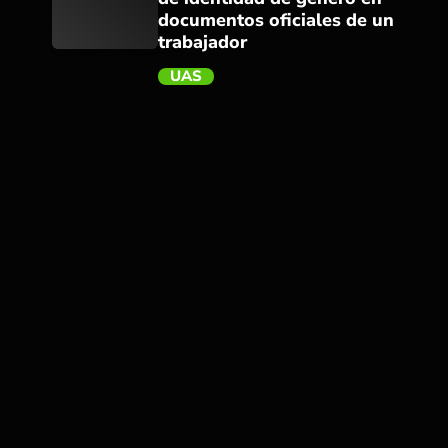
documentos oficiales de un
trabajador
UAS
trending_flat