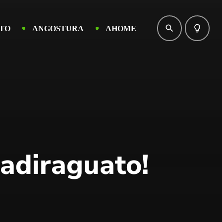
search
lightbulb_outline
TO
ANGOSTURA
AHOME
Badiraguato!