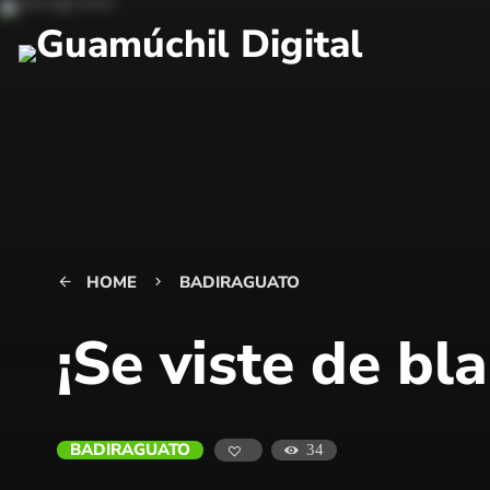
HOME
BADIRAGUATO
arrow_back
keyboard_arrow_right
¡Se viste de bl
BADIRAGUATO
34