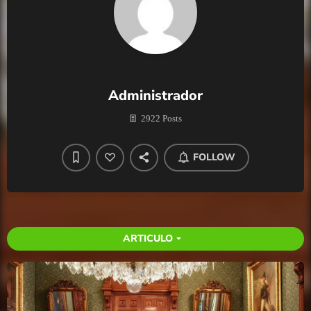
Administrador
2922 Posts
FOLLOW
ARTICULO
arrow_drop_down