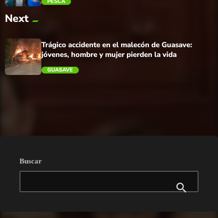
PESCA
Next
trending_flat
Trágico accidente en el malecón de Guasave:
jóvenes, hombre y mujer pierden la vida
GUASAVE
trending_flat
Buscar