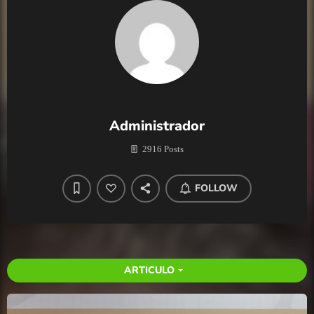
Administrador
2916 Posts
FOLLOW
ARTICULO
arrow_drop_down