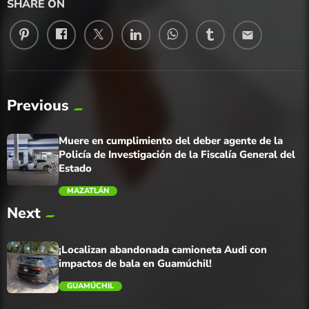
SHARE ON
email
Previous
Muere en cumplimiento del deber agente de la
Policía de Investigación de la Fiscalía General del
Estado
MAZATLÁN
Next
trending_flat
¡Localizan abandonada camioneta Audi con
impactos de bala en Guamúchil!
GUAMÚCHIL