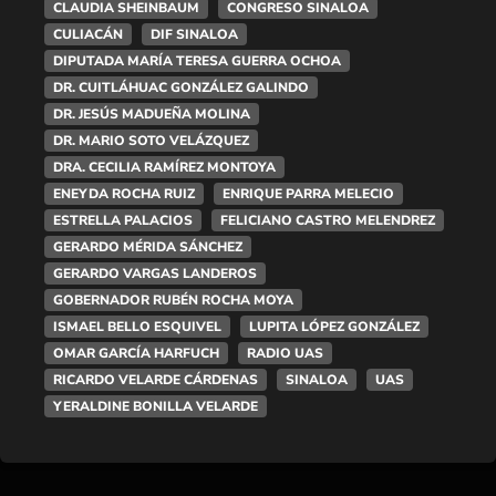
CLAUDIA SHEINBAUM
CONGRESO SINALOA
CULIACÁN
DIF SINALOA
DIPUTADA MARÍA TERESA GUERRA OCHOA
DR. CUITLÁHUAC GONZÁLEZ GALINDO
DR. JESÚS MADUEÑA MOLINA
DR. MARIO SOTO VELÁZQUEZ
DRA. CECILIA RAMÍREZ MONTOYA
ENEYDA ROCHA RUIZ
ENRIQUE PARRA MELECIO
ESTRELLA PALACIOS
FELICIANO CASTRO MELENDREZ
GERARDO MÉRIDA SÁNCHEZ
GERARDO VARGAS LANDEROS
GOBERNADOR RUBÉN ROCHA MOYA
ISMAEL BELLO ESQUIVEL
LUPITA LÓPEZ GONZÁLEZ
OMAR GARCÍA HARFUCH
RADIO UAS
RICARDO VELARDE CÁRDENAS
SINALOA
UAS
YERALDINE BONILLA VELARDE