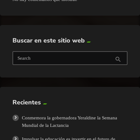
Buscar en este sitio web
Search
search
Recientes
Conmemora la gobernadora Yeraldine la Semana
Mundial de la Lactancia
Impulsar la educación es invertir en el futuro de