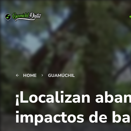
HOME
GUAMÚCHIL
arrow_back
keyboard_arrow_right
¡Localizan aba
impactos de ba