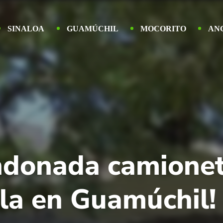
SINALOA
GUAMÚCHIL
MOCORITO
AN
ndonada camionet
la en Guamúchil!