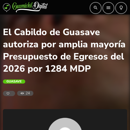
search
menu
lightbulb_outline
El Cabildo de Guasave
autoriza por amplia mayoría
Presupuesto de Egresos del
2026 por 1284 MDP
GUASAVE
24