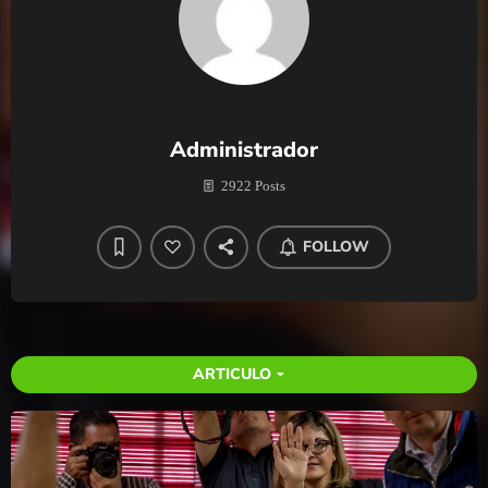
Administrador
2922 Posts
FOLLOW
ARTICULO
arrow_drop_down