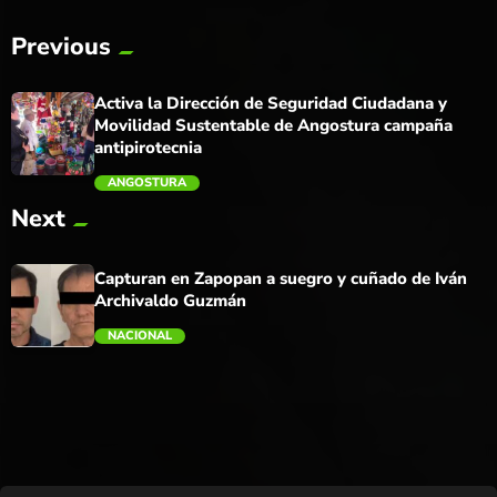
Previous
Activa la Dirección de Seguridad Ciudadana y
Movilidad Sustentable de Angostura campaña
antipirotecnia
ANGOSTURA
Next
trending_flat
Capturan en Zapopan a suegro y cuñado de Iván
Archivaldo Guzmán
NACIONAL
trending_flat