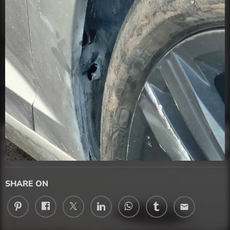
SHARE ON
email