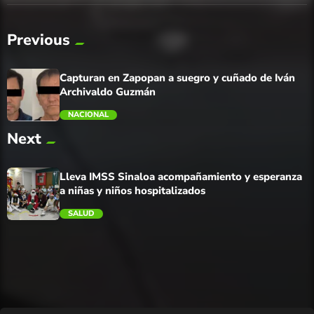
Previous
Capturan en Zapopan a suegro y cuñado de Iván
Archivaldo Guzmán
NACIONAL
Next
trending_flat
Lleva IMSS Sinaloa acompañamiento y esperanza
a niñas y niños hospitalizados
SALUD
trending_flat