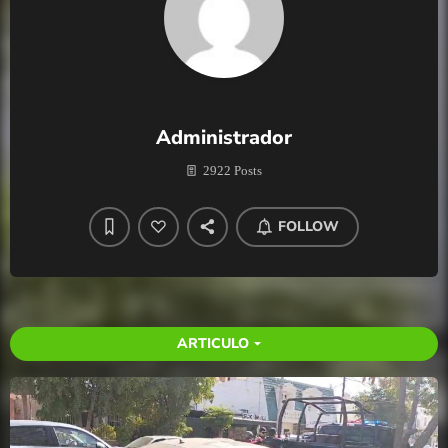
Administrador
2922 Posts
FOLLOW
ARTICULO
arrow_drop_down