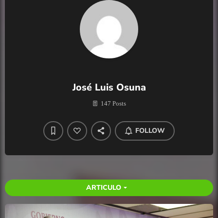
José Luis Osuna
147 Posts
FOLLOW
ARTICULO
arrow_drop_down