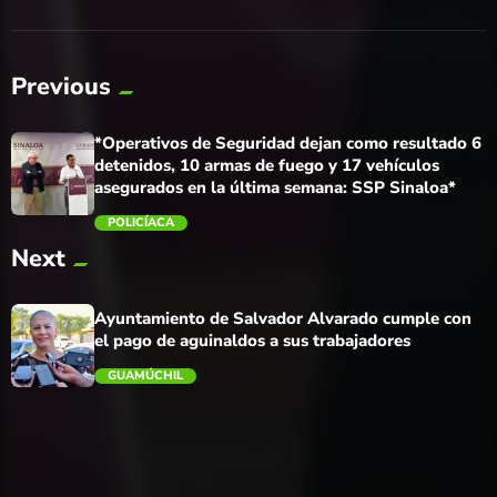
Previous
*Operativos de Seguridad dejan como resultado 6
detenidos, 10 armas de fuego y 17 vehículos
asegurados en la última semana: SSP Sinaloa*
POLICÍACA
Next
trending_flat
Ayuntamiento de Salvador Alvarado cumple con
el pago de aguinaldos a sus trabajadores
GUAMÚCHIL
trending_flat