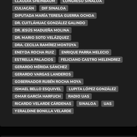
CLAUDIA SHEINBAUM
CONGRESO SINALOA
CULIACÁN
DIF SINALOA
DIPUTADA MARÍA TERESA GUERRA OCHOA
DR. CUITLÁHUAC GONZÁLEZ GALINDO
DR. JESÚS MADUEÑA MOLINA
DR. MARIO SOTO VELÁZQUEZ
DRA. CECILIA RAMÍREZ MONTOYA
ENEYDA ROCHA RUIZ
ENRIQUE PARRA MELECIO
ESTRELLA PALACIOS
FELICIANO CASTRO MELENDREZ
GERARDO MÉRIDA SÁNCHEZ
GERARDO VARGAS LANDEROS
GOBERNADOR RUBÉN ROCHA MOYA
ISMAEL BELLO ESQUIVEL
LUPITA LÓPEZ GONZÁLEZ
OMAR GARCÍA HARFUCH
RADIO UAS
RICARDO VELARDE CÁRDENAS
SINALOA
UAS
YERALDINE BONILLA VELARDE