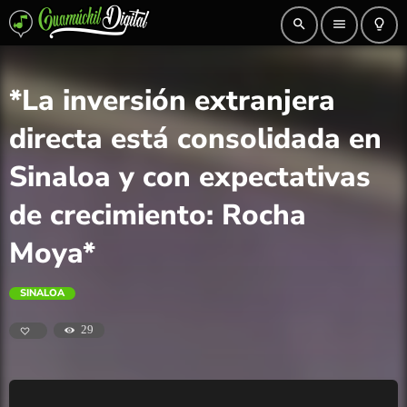
search
menu
lightbulb_outline
*La inversión extranjera
directa está consolidada en
Sinaloa y con expectativas
de crecimiento: Rocha
Moya*
SINALOA
29