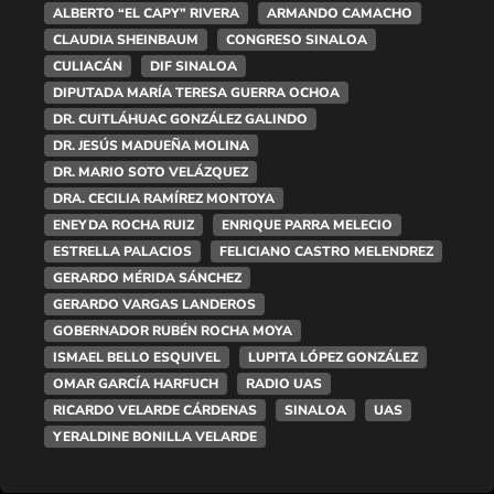
ALBERTO “EL CAPY” RIVERA
ARMANDO CAMACHO
CLAUDIA SHEINBAUM
CONGRESO SINALOA
CULIACÁN
DIF SINALOA
DIPUTADA MARÍA TERESA GUERRA OCHOA
DR. CUITLÁHUAC GONZÁLEZ GALINDO
DR. JESÚS MADUEÑA MOLINA
DR. MARIO SOTO VELÁZQUEZ
DRA. CECILIA RAMÍREZ MONTOYA
ENEYDA ROCHA RUIZ
ENRIQUE PARRA MELECIO
ESTRELLA PALACIOS
FELICIANO CASTRO MELENDREZ
GERARDO MÉRIDA SÁNCHEZ
GERARDO VARGAS LANDEROS
GOBERNADOR RUBÉN ROCHA MOYA
ISMAEL BELLO ESQUIVEL
LUPITA LÓPEZ GONZÁLEZ
OMAR GARCÍA HARFUCH
RADIO UAS
RICARDO VELARDE CÁRDENAS
SINALOA
UAS
YERALDINE BONILLA VELARDE