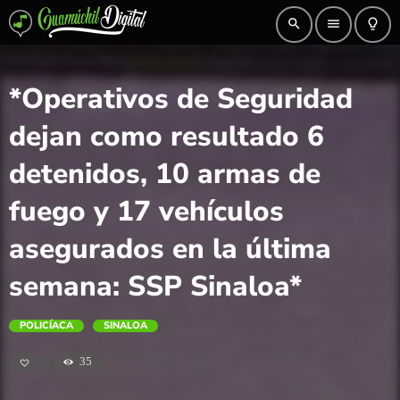
search
menu
lightbulb_outline
*Operativos de Seguridad
dejan como resultado 6
detenidos, 10 armas de
fuego y 17 vehículos
asegurados en la última
semana: SSP Sinaloa*
POLICÍACA
SINALOA
35