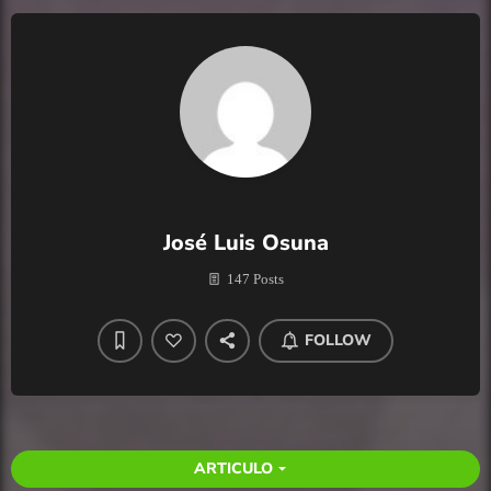
José Luis Osuna
147 Posts
FOLLOW
ARTICULO
arrow_drop_down