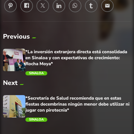
email
Previous
*La inversión extranjera directa está consolidada
en Sinaloa y con expectativas de crecimiento:
Rocha Moya*
SINALOA
Next
trending_flat
*Secretaría de Salud recomienda que en estas
fiestas decembrinas ningún menor debe utilizar ni
jugar con pirotecnia*
SINALOA