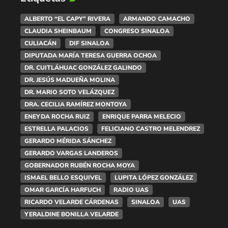
ALBERTO “EL CAPY” RIVERA
ARMANDO CAMACHO
CLAUDIA SHEINBAUM
CONGRESO SINALOA
CULIACÁN
DIF SINALOA
DIPUTADA MARÍA TERESA GUERRA OCHOA
DR. CUITLÁHUAC GONZÁLEZ GALINDO
DR. JESÚS MADUEÑA MOLINA
DR. MARIO SOTO VELÁZQUEZ
DRA. CECILIA RAMÍREZ MONTOYA
ENEYDA ROCHA RUIZ
ENRIQUE PARRA MELECIO
ESTRELLA PALACIOS
FELICIANO CASTRO MELENDREZ
GERARDO MÉRIDA SÁNCHEZ
GERARDO VARGAS LANDEROS
GOBERNADOR RUBÉN ROCHA MOYA
ISMAEL BELLO ESQUIVEL
LUPITA LÓPEZ GONZÁLEZ
OMAR GARCÍA HARFUCH
RADIO UAS
RICARDO VELARDE CÁRDENAS
SINALOA
UAS
YERALDINE BONILLA VELARDE