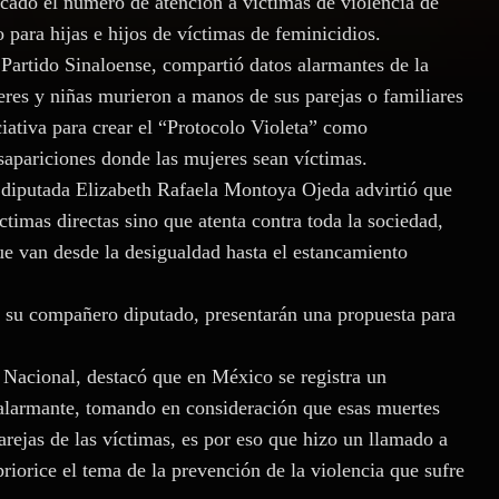
icado el número de atención a víctimas de violencia de
ara hijas e hijos de víctimas de feminicidios.
 Partido Sinaloense, compartió datos alarmantes de la
es y niñas murieron a manos de sus parejas o familiares
iativa para crear el “Protocolo Violeta” como
esapariciones donde las mujeres sean víctimas.
 diputada Elizabeth Rafaela Montoya Ojeda advirtió que
íctimas directas sino que atenta contra toda la sociedad,
e van desde la desigualdad hasta el estancamiento
on su compañero diputado, presentarán una propuesta para
Nacional, destacó que en México se registra un
 alarmante, tomando en consideración que esas muertes
arejas de las víctimas, es por eso que hizo un llamado a
riorice el tema de la prevención de la violencia que sufre