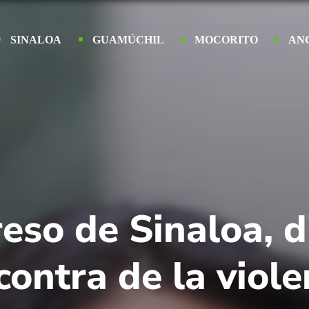
SINALOA
GUAMÚCHIL
MOCORITO
AN
eso de Sinaloa, d
ontra de la viole