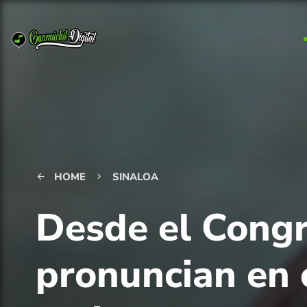
HOME
SINALOA
arrow_back
keyboard_arrow_right
Desde el Congr
pronuncian en c