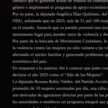
Destacó que el gobierno actual de Sinaloa ha cuadripl
género e implementó el programa de apoyo económico p
Por su parte, la diputada Angélica Díaz Quiñónez, del
ONU, señalando que en 2023, más de 51 mil 100 mujer
en el mundo. Anunció que su partido presentó una inic
instrumento legal para atender casos de violencia y d
Por parte de la bancada de Movimiento Ciudadano, la
la violencia contra las mujeres no sólo vulnera a las v
afectando el núcleo familiar y generando problemas qu
económico del país.
En respuesta a lo anterior, dio a conocer que junto c
declarar el año 2025 como el “Año de las Mujeres”.
La diputada Roxana Rubio Valdez, del Partido Acción 
promedio de 10 mujeres asesinadas por día, una cifra
son derivadas de agresiones directas por parte de las p
las autoridades a establecer un programa integral que p