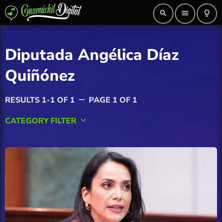
search
menu
lightbulb_outline
Diputada Angélica Díaz
Quiñónez
RESULTS 1-1 OF 1
PAGE 1 OF 1
remove
CATEGORY FILTER
keyboard_arrow_down
AGRICULTURA
Ahome
Angostura