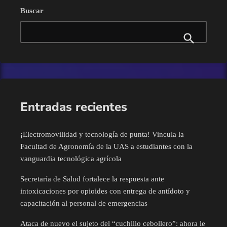
género e implementó el programa de apoyo económico para hijas e
Buscar
hijos de víctimas de feminicidios. Por su […]
Eventos
Finanzas
Guamúchil
Entradas recientes
Guasave
¡Electromovilidad y tecnología de punta! Vincula la
Internacional
Facultad de Agronomía de la UAS a estudiantes con la
vanguardia tecnológica agrícola
Juan José Rios
Secretaría de Salud fortalece la respuesta ante
intoxicaciones por opioides con entrega de antídoto y
Mazatlán
capacitación al personal de emergencias
Mocorito
Ataca de nuevo el sujeto del “cuchillo cebollero”: ahora le