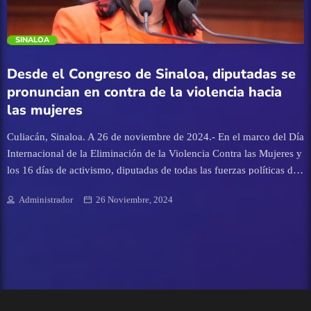
Badiraguato
trending_flat
SINALOA
Carnavales
Desde el Congreso de Sinaloa, diputadas se
Clima
pronuncian en contra de la violencia hacia
las mujeres
Congreso del Estado de Sinaloa
Culiacán, Sinaloa. A 26 de noviembre de 2024.- En el marco del Día
Internacional de la Eliminación de la Violencia Contra las Mujeres y
Cultura
los 16 días de activismo, diputadas de todas las fuerzas políticas del
Congreso de Sinaloa alzaron la voz desde tribuna para manifestar su
Deportes
Administrador
26 Noviembre, 2024
posicionamiento en contra de la violencia que sufren las mujeres en
México. La primera en hacer uso de la tribuna ante el Pleno, fue la
Economía
diputada del Partido del Trabajo, Moncerrat López López, quien
reconoció a los colectivos feministas y mujeres activistas de Sinaloa
que han marcado la pauta para emprender acciones contra la
Educación
violencia de género. Destacó que el gobierno actual de Sinaloa ha
cuadriplicado el número de atención a víctimas de violencia de
Entretenimiento