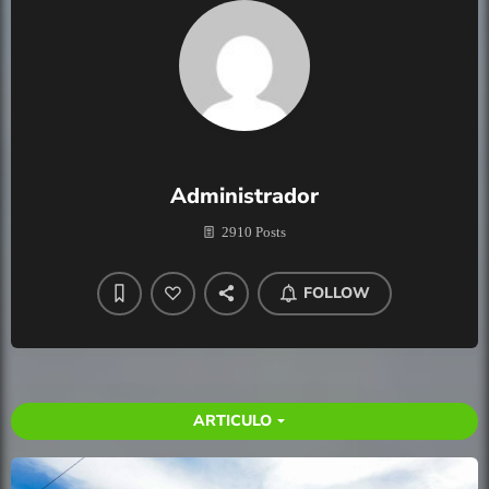
Administrador
2910 Posts
FOLLOW
ARTICULO
arrow_drop_down