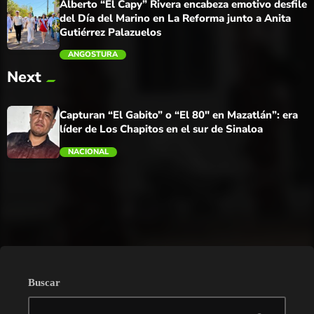
Alberto “El Capy” Rivera encabeza emotivo desfile
del Día del Marino en La Reforma junto a Anita
Gutiérrez Palazuelos
ANGOSTURA
Next
trending_flat
Capturan “El Gabito” o “El 80″ en Mazatlán”: era
líder de Los Chapitos en el sur de Sinaloa
NACIONAL
trending_flat
Buscar