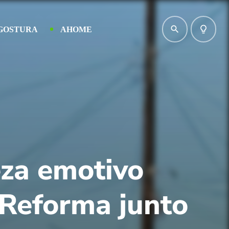
search
lightbulb_outline
GOSTURA
AHOME
eza emotivo
 Reforma junto