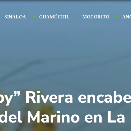
SINALOA
GUAMÚCHIL
MOCORITO
AN
py” Rivera encab
 del Marino en La