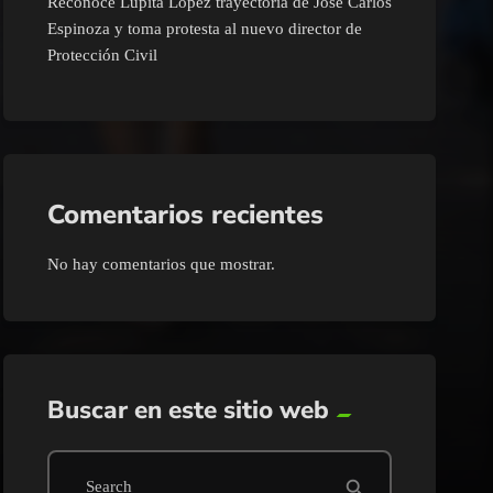
Reconoce Lupita López trayectoria de José Carlos
Espinoza y toma protesta al nuevo director de
Protección Civil
Comentarios recientes
No hay comentarios que mostrar.
Buscar en este sitio web
search
Search