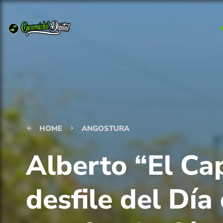
HOME
ANGOSTURA
arrow_back
keyboard_arrow_right
Alberto “El Ca
desfile del Día