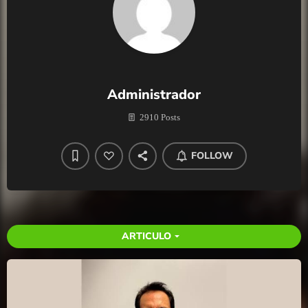
Administrador
2910 Posts
FOLLOW
ARTICULO
arrow_drop_down