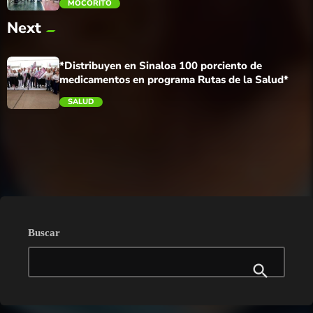
MOCORITO
Next
trending_flat
*Distribuyen en Sinaloa 100 porciento de
medicamentos en programa Rutas de la Salud*
SALUD
trending_flat
Buscar