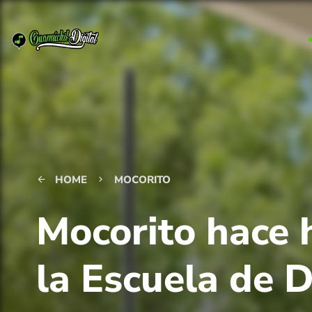
HOME
MOCORITO
arrow_back
keyboard_arrow_right
Mocorito hace h
la Escuela de 