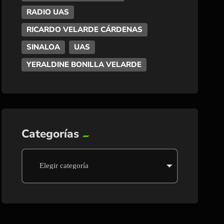
RADIO UAS
RICARDO VELARDE CÁRDENAS
SINALOA
UAS
YERALDINE BONILLA VELARDE
Categorías