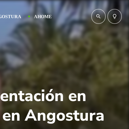
search
lightbulb_outline
GOSTURA
AHOME
mentación en
” en Angostura