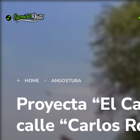
HOME
ANGOSTURA
arrow_back
keyboard_arrow_right
Proyecta “El C
calle “Carlos 