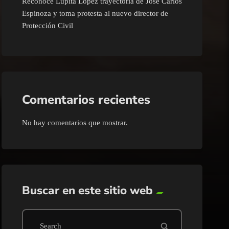
Reconoce Lupita López trayectoria de José Carlos
Espinoza y toma protesta al nuevo director de
Protección Civil
Comentarios recientes
No hay comentarios que mostrar.
Buscar en este sitio web
search
Search