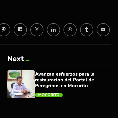
email
Next
Avanzan esfuerzos para la
restauración del Portal de
Peregrinos en Mocorito
MOCORITO
trending_flat