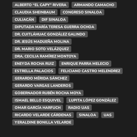
ALBERTO “EL CAPY” RIVERA
ARMANDO CAMACHO
CLAUDIA SHEINBAUM
CONGRESO SINALOA
CULIACÁN
DIF SINALOA
DIPUTADA MARÍA TERESA GUERRA OCHOA
DR. CUITLÁHUAC GONZÁLEZ GALINDO
DR. JESÚS MADUEÑA MOLINA
DR. MARIO SOTO VELÁZQUEZ
DRA. CECILIA RAMÍREZ MONTOYA
ENEYDA ROCHA RUIZ
ENRIQUE PARRA MELECIO
ESTRELLA PALACIOS
FELICIANO CASTRO MELENDREZ
GERARDO MÉRIDA SÁNCHEZ
GERARDO VARGAS LANDEROS
GOBERNADOR RUBÉN ROCHA MOYA
ISMAEL BELLO ESQUIVEL
LUPITA LÓPEZ GONZÁLEZ
OMAR GARCÍA HARFUCH
RADIO UAS
RICARDO VELARDE CÁRDENAS
SINALOA
UAS
YERALDINE BONILLA VELARDE