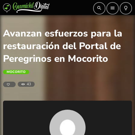
search
menu
lightbulb_outline
Avanzan esfuerzos para la
restauración del Portal de
Peregrinos en Mocorito
MOCORITO
43