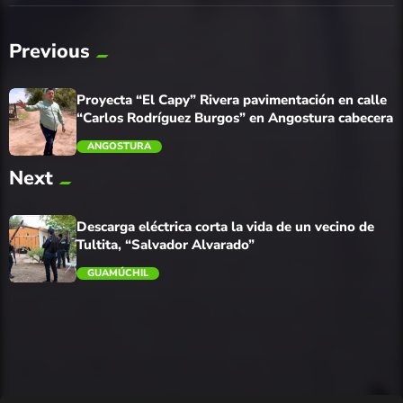
Previous
Proyecta “El Capy” Rivera pavimentación en calle
“Carlos Rodríguez Burgos” en Angostura cabecera
ANGOSTURA
Next
trending_flat
Descarga eléctrica corta la vida de un vecino de
Tultita, “Salvador Alvarado”
GUAMÚCHIL
trending_flat