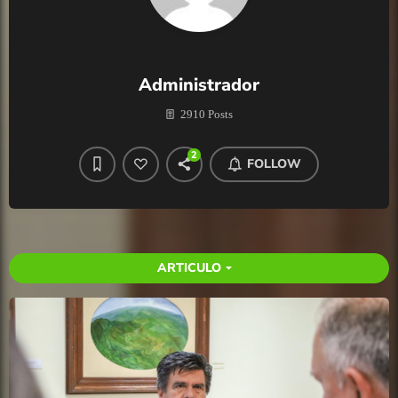
Administrador
2910 Posts
2
FOLLOW
ARTICULO
arrow_drop_down