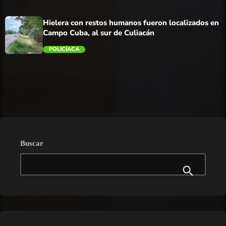
trending_flat
Hielera con restos humanos fueron localizados en
Campo Cuba, al sur de Culiacán
POLICÍACA
trending_flat
Buscar