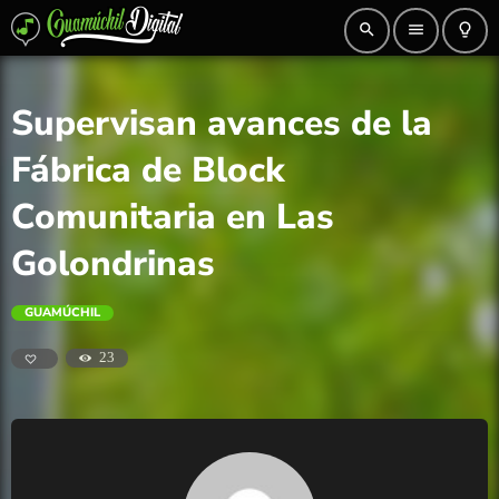
search
menu
lightbulb_outline
Supervisan avances de la
Fábrica de Block
Comunitaria en Las
Golondrinas
GUAMÚCHIL
23