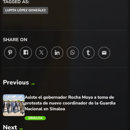
TAGGED AS:
LUPITA LÓPEZ GONZÁLEZ
SHARE ON
email
Previous
Asiste el gobernador Rocha Moya a toma de
protesta de nuevo coordinador de la Guardia
Nacional en Sinaloa
SINALOA
Next