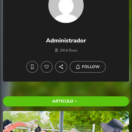
Administrador
2916 Posts
FOLLOW
ARTICULO
arrow_drop_down