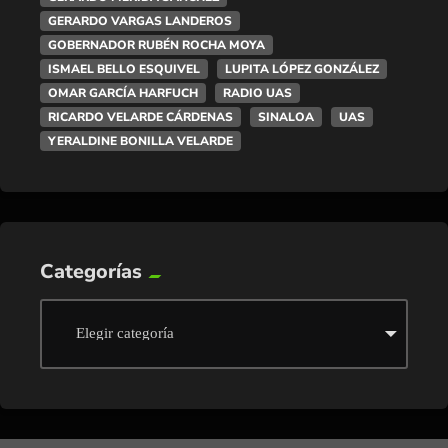
GERARDO VARGAS LANDEROS
GOBERNADOR RUBÉN ROCHA MOYA
ISMAEL BELLO ESQUIVEL
LUPITA LÓPEZ GONZÁLEZ
OMAR GARCÍA HARFUCH
RADIO UAS
RICARDO VELARDE CÁRDENAS
SINALOA
UAS
YERALDINE BONILLA VELARDE
Categorías