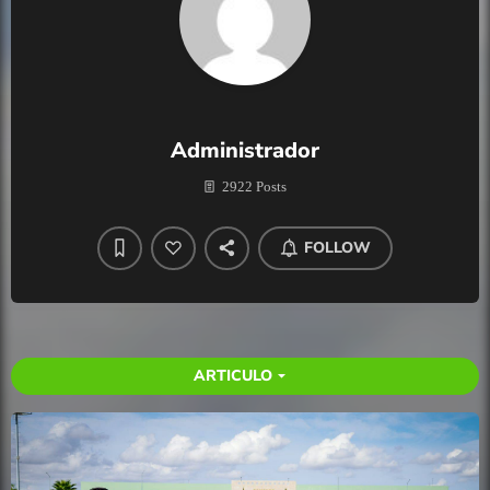
Administrador
2922 Posts
FOLLOW
ARTICULO
arrow_drop_down