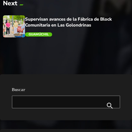
Next
trending_flat
Supervisan avances de la Fábrica de Block
Comunitaria en Las Golondrinas
GUAMÚCHIL
trending_flat
Buscar