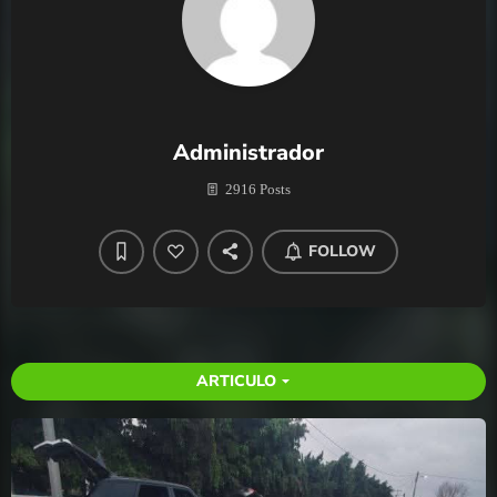
Administrador
2916 Posts
FOLLOW
ARTICULO
arrow_drop_down