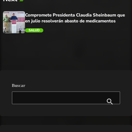
trending_flat
Compromete Presidenta Claudia Sheinbaum que
en julio resolverán abasto de medicamentos
SALUD
trending_flat
Buscar