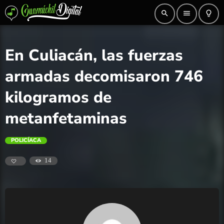
search
menu
lightbulb_outline
En Culiacán, las fuerzas
armadas decomisaron 746
kilogramos de
metanfetaminas
POLICÍACA
14