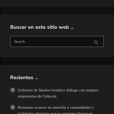
Buscar en este sitio web
Search
search
Recientes
Gobierno de Sinaloa fortalece diálogo con mujeres
empresarias de Culiacán
Presentan avances en atención a comunidades y
vialidades afectadas por las recientes lluvias en