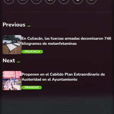
Previous
En Culiacán, las fuerzas armadas decomisaron 746
kilogramos de metanfetaminas
POLICÍACA
Next
trending_flat
Proponen en el Cabildo Plan Extraordinario de
Austeridad en el Ayuntamiento
FINANZAS
trending_flat