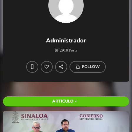
Administrador
2910 Posts
FOLLOW
ARTICULO
arrow_drop_down