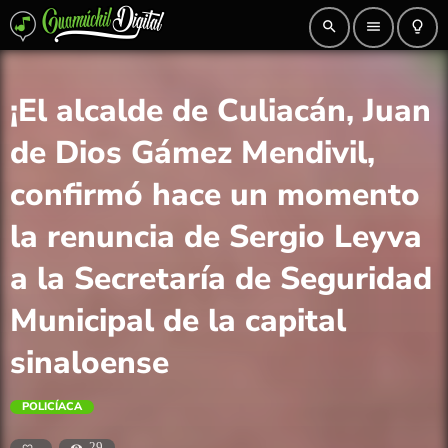
search
menu
lightbulb_outline
¡El alcalde de Culiacán, Juan
de Dios Gámez Mendivil,
confirmó hace un momento
la renuncia de Sergio Leyva
a la Secretaría de Seguridad
Municipal de la capital
sinaloense
POLICÍACA
29