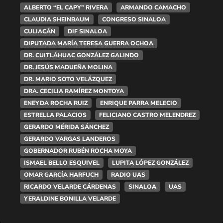
ALBERTO “EL CAPY” RIVERA
ARMANDO CAMACHO
CLAUDIA SHEINBAUM
CONGRESO SINALOA
CULIACÁN
DIF SINALOA
DIPUTADA MARÍA TERESA GUERRA OCHOA
DR. CUITLÁHUAC GONZÁLEZ GALINDO
DR. JESÚS MADUEÑA MOLINA
DR. MARIO SOTO VELÁZQUEZ
DRA. CECILIA RAMÍREZ MONTOYA
ENEYDA ROCHA RUIZ
ENRIQUE PARRA MELECIO
ESTRELLA PALACIOS
FELICIANO CASTRO MELENDREZ
GERARDO MÉRIDA SÁNCHEZ
GERARDO VARGAS LANDEROS
GOBERNADOR RUBÉN ROCHA MOYA
ISMAEL BELLO ESQUIVEL
LUPITA LÓPEZ GONZÁLEZ
OMAR GARCÍA HARFUCH
RADIO UAS
RICARDO VELARDE CÁRDENAS
SINALOA
UAS
YERALDINE BONILLA VELARDE