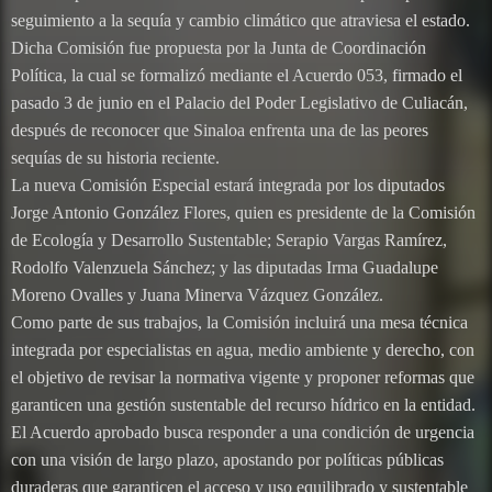
seguimiento a la sequía y cambio climático que atraviesa el estado.
Dicha Comisión fue propuesta por la Junta de Coordinación
Política, la cual se formalizó mediante el Acuerdo 053, firmado el
pasado 3 de junio en el Palacio del Poder Legislativo de Culiacán,
después de reconocer que Sinaloa enfrenta una de las peores
sequías de su historia reciente.
La nueva Comisión Especial estará integrada por los diputados
Jorge Antonio González Flores, quien es presidente de la Comisión
de Ecología y Desarrollo Sustentable; Serapio Vargas Ramírez,
Rodolfo Valenzuela Sánchez; y las diputadas Irma Guadalupe
Moreno Ovalles y Juana Minerva Vázquez González.
Como parte de sus trabajos, la Comisión incluirá una mesa técnica
integrada por especialistas en agua, medio ambiente y derecho, con
el objetivo de revisar la normativa vigente y proponer reformas que
garanticen una gestión sustentable del recurso hídrico en la entidad.
El Acuerdo aprobado busca responder a una condición de urgencia
con una visión de largo plazo, apostando por políticas públicas
duraderas que garanticen el acceso y uso equilibrado y sustentable