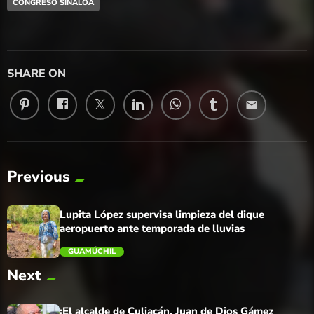
CONGRESO SINALOA
SHARE ON
email
Previous
Lupita López supervisa limpieza del dique
aeropuerto ante temporada de lluvias
GUAMÚCHIL
Next
trending_flat
¡El alcalde de Culiacán, Juan de Dios Gámez