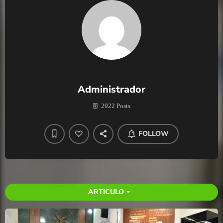
Administrador
2922 Posts
FOLLOW
ARTICULO
arrow_drop_down