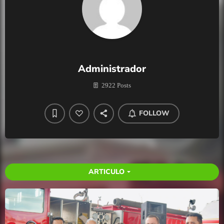
Administrador
2922 Posts
FOLLOW
ARTICULO
arrow_drop_down