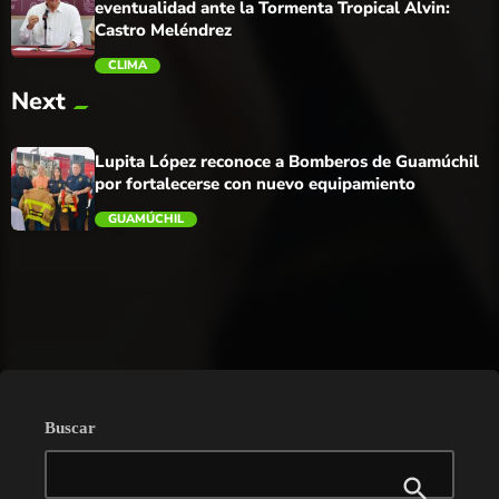
eventualidad ante la Tormenta Tropical Alvin:
Castro Meléndrez
CLIMA
Next
trending_flat
Lupita López reconoce a Bomberos de Guamúchil
por fortalecerse con nuevo equipamiento
GUAMÚCHIL
trending_flat
Buscar