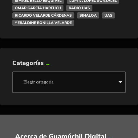
ISMAEL BELLO ESQUIVEL
LUPITA LÓPEZ GONZÁLEZ
OMAR GARCÍA HARFUCH
RADIO UAS
RICARDO VELARDE CÁRDENAS
SINALOA
UAS
YERALDINE BONILLA VELARDE
Categorías
Acerca de Guamúchil Digital