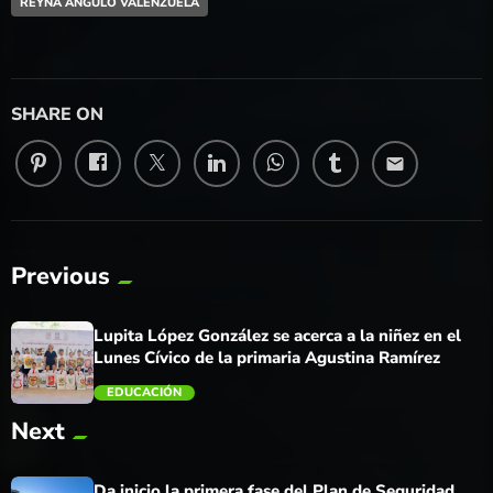
REYNA ANGULO VALENZUELA
SHARE ON
email
Previous
Lupita López González se acerca a la niñez en el
Lunes Cívico de la primaria Agustina Ramírez
EDUCACIÓN
Next
trending_flat
Da inicio la primera fase del Plan de Seguridad