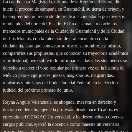
La candidata a Magistrada, oriunda de la Región del Évora, dio
inicio al proceso de campaña en Guamúchil, su tierra de origen, y
ha emprendido un recorrido de frente a la ciudadanía por diversos
municipios del norte del Estado. El fin de semana recorrió los
mercados municipales de la Ciudad de Guamúchil y de la Ciudad
de Los Mochis, con la intención de ir al encuentro con la
ciudadanía, para que conozcan su rostro, su nombre, así mismo,
compartirles sus propuestas, que conozcan su trayectoria académica
y profesional, pero sobre todo informarles a las y los sinaloenses su
derecho a ejercer el voto popular por primera vez en la historia de
México para elegir jueces, juezas, magistrados, magistradas,
ministros y ministras del Poder Judicial Federal, en la elección
judicial del próximo primero de junio.
Reyna Angulo Valenzuela, es abogada, maestra en derecho y
doctora en derecho, ejerce la profesión desde hace 16 años, es
egresada del CESGAC Universidad, y ha desempeñado diversos
cargos públicos, ejerció la docencia como maestra universitaria,
asesora legislativa, con experiencia en procuración e impartición de