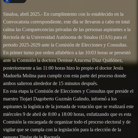
Sinaloa, abril 2025.- En cumplimiento con lo establecido en la
Convocatoria correspondiente, este día se llevaron a cabo en total
calma las Comparecencias privadas de las personas aspirantes a la
Rectoría de la Universidad Autónoma de Sinaloa (UAS) para el
periodo 2025-2029 ante la Comisión de Elecciones y Consultas.
En primer turno por orden alfabético a las 10:03 horas se presentó
ante la Comisión la doctora Denisse Azucena Diaz Quiñónez,
posteriormente a las 11:00 horas hizo lo propio el doctor Jesús
Madueña Molina para cumplir con esta parte del proceso donde
ambos salieron alrededor de 15 minutos después.
En esta etapa la Comisión de Elecciones y Consultas que preside el
maestro Tiojari Dagoberto Guzmán Galindo, informó a los
aspirantes la logística de la jornada de votación que se realizará este
miércoles 9 de abril de 8:00 a 18:00 horas, enfatizando que es esta
Comisión la encargada de organizar todo el proceso electoral y de
vigilar que se cumpla con la legislación para la elección de la
persona Titular de la Rectoría.