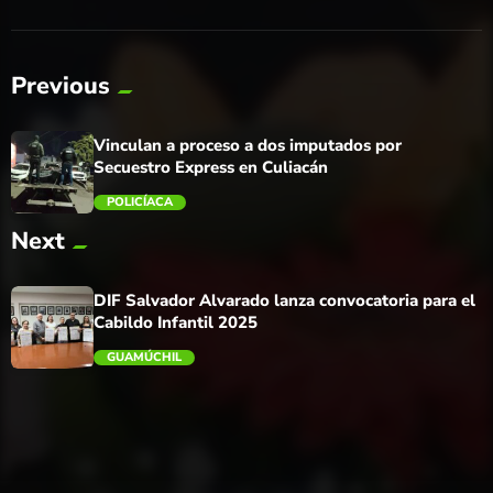
Previous
Vinculan a proceso a dos imputados por
Secuestro Express en Culiacán
POLICÍACA
Next
trending_flat
DIF Salvador Alvarado lanza convocatoria para el
Cabildo Infantil 2025
GUAMÚCHIL
trending_flat