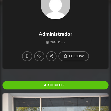
Administrador
2916 Posts
FOLLOW
ARTICULO
arrow_drop_down