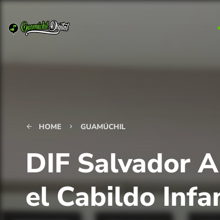
HOME
GUAMÚCHIL
arrow_back
keyboard_arrow_right
DIF Salvador A
el Cabildo Infa