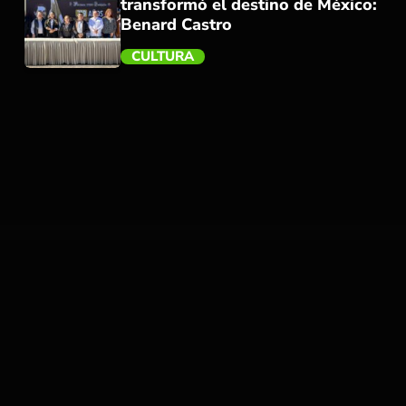
transformó el destino de México:
Benard Castro
CULTURA
trending_flat