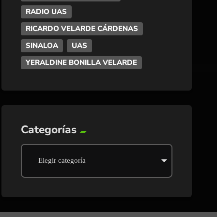
RADIO UAS
RICARDO VELARDE CÁRDENAS
SINALOA
UAS
YERALDINE BONILLA VELARDE
Categorías