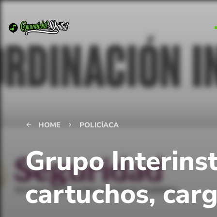
HOME
POLICÍACA
arrow_back
keyboard_arrow_right
Grupo Interins
cartuchos, carg