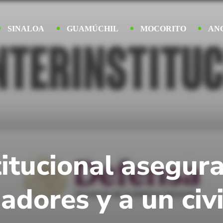
SINALOA
GUAMÚCHIL
MOCORITO
AN
titucional asegur
adores y a un civ