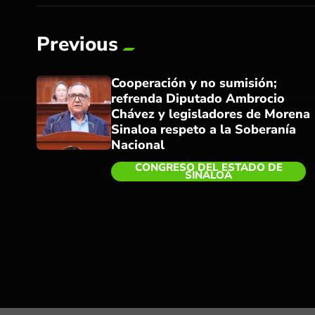
Previous
Cooperación y no sumisión;
refrenda Diputado Ambrocio
Chávez y legisladores de Morena
Sinaloa respeto a la Soberanía
Nacional
CONGRESO DEL ESTADO DE
SINALOA
trending_flat