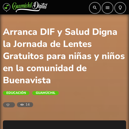
search
menu
lightbulb_outline
Arranca DIF y Salud Digna
la Jornada de Lentes
Gratuitos para niñas y niños
en la comunidad de
Buenavista
EDUCACIÓN
GUAMÚCHIL
14