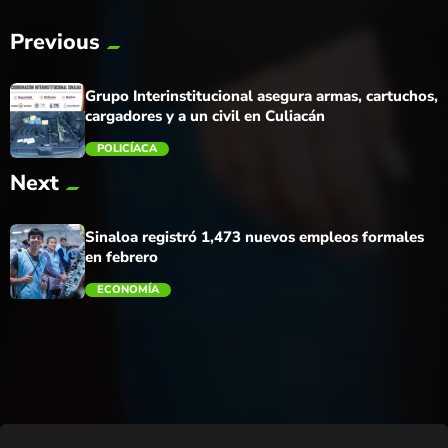
Previous
Grupo Interinstitucional asegura armas, cartuchos,
cargadores y a un civil en Culiacán
POLICÍACA
Next
trending_flat
Sinaloa registró 1,473 nuevos empleos formales
en febrero
ECONOMÍA
trending_flat