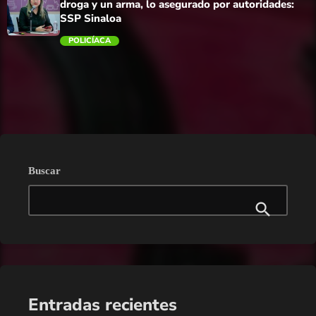
droga y un arma, lo asegurado por autoridades:
SSP Sinaloa
POLICÍACA
trending_flat
Buscar
Entradas recientes