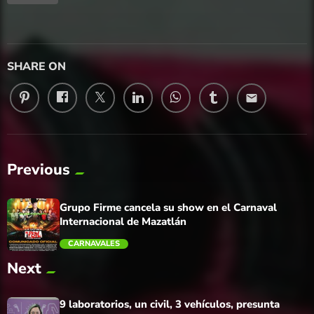
SHARE ON
email
Previous
Grupo Firme cancela su show en el Carnaval
Internacional de Mazatlán
CARNAVALES
Next
trending_flat
9 laboratorios, un civil, 3 vehículos, presunta