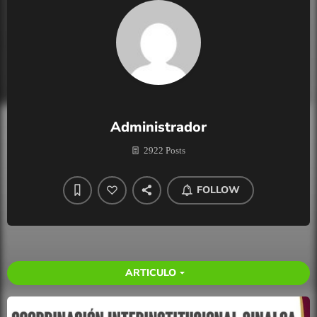
Administrador
2922 Posts
FOLLOW
ARTICULO
arrow_drop_down