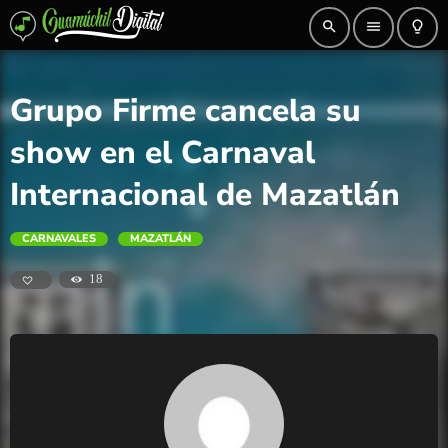
search
menu
lightbulb_outline
Grupo Firme cancela su
show en el Carnaval
Internacional de Mazatlán
CARNAVALES
MAZATLÁN
18