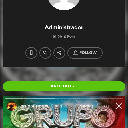
Administrador
2916 Posts
FOLLOW
ARTICULO
arrow_drop_down