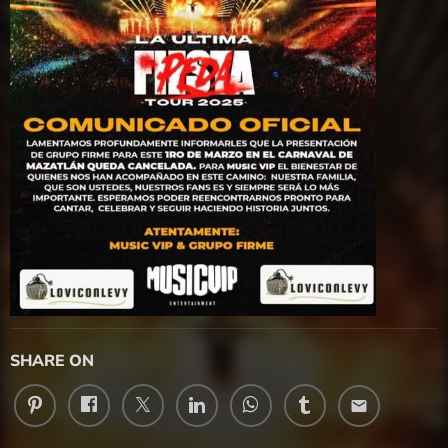
SHARE ON
email