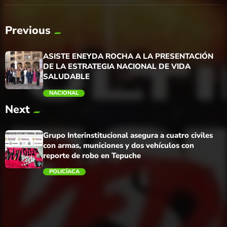
Previous
ASISTE ENEYDA ROCHA A LA PRESENTACIÓN
DE LA ESTRATEGIA NACIONAL DE VIDA
SALUDABLE
NACIONAL
Next
trending_flat
Grupo Interinstitucional asegura a cuatro civiles
con armas, municiones y dos vehículos con
reporte de robo en Tepuche
POLICÍACA
trending_flat