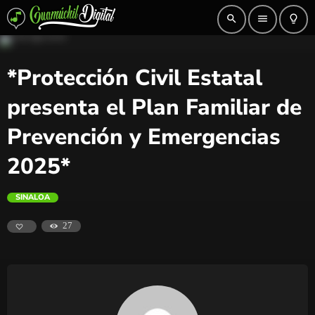
search
menu
lightbulb_outline
*Protección Civil Estatal
presenta el Plan Familiar de
Prevención y Emergencias
2025*
SINALOA
27