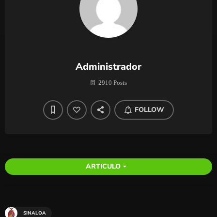
Administrador
2910 Posts
FOLLOW
ARTICULO
arrow_drop_down
SINALOA