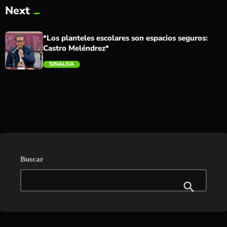
Next
trending_flat
*Los planteles escolares son espacios seguros:
Castro Meléndrez*
SINALOA
trending_flat
Buscar