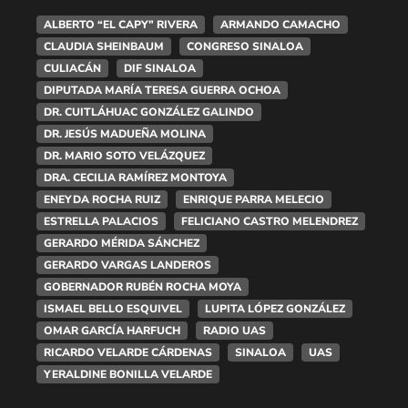
ALBERTO “EL CAPY” RIVERA
ARMANDO CAMACHO
CLAUDIA SHEINBAUM
CONGRESO SINALOA
CULIACÁN
DIF SINALOA
DIPUTADA MARÍA TERESA GUERRA OCHOA
DR. CUITLÁHUAC GONZÁLEZ GALINDO
DR. JESÚS MADUEÑA MOLINA
DR. MARIO SOTO VELÁZQUEZ
DRA. CECILIA RAMÍREZ MONTOYA
ENEYDA ROCHA RUIZ
ENRIQUE PARRA MELECIO
ESTRELLA PALACIOS
FELICIANO CASTRO MELENDREZ
GERARDO MÉRIDA SÁNCHEZ
GERARDO VARGAS LANDEROS
GOBERNADOR RUBÉN ROCHA MOYA
ISMAEL BELLO ESQUIVEL
LUPITA LÓPEZ GONZÁLEZ
OMAR GARCÍA HARFUCH
RADIO UAS
RICARDO VELARDE CÁRDENAS
SINALOA
UAS
YERALDINE BONILLA VELARDE