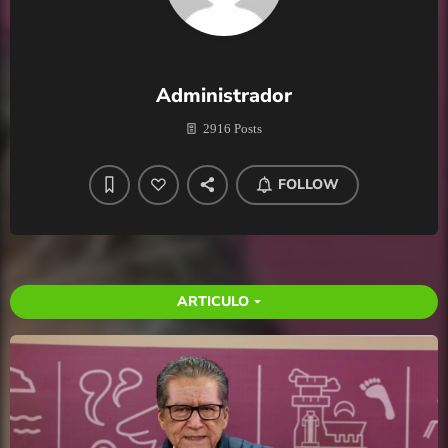
Administrador
2916 Posts
FOLLOW
ARTICULO
arrow_drop_down