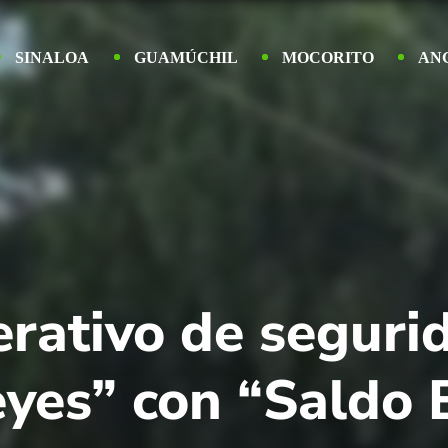
SINALOA
GUAMÚCHIL
MOCORITO
AN
erativo de seguri
es” con “Saldo 