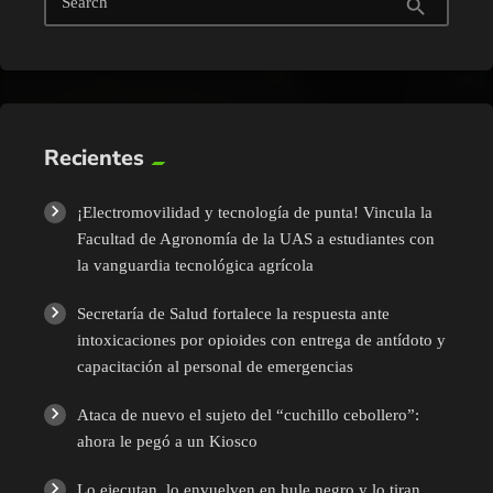
Search
search
Recientes
¡Electromovilidad y tecnología de punta! Vincula la
Facultad de Agronomía de la UAS a estudiantes con
la vanguardia tecnológica agrícola
Secretaría de Salud fortalece la respuesta ante
intoxicaciones por opioides con entrega de antídoto y
capacitación al personal de emergencias
Ataca de nuevo el sujeto del “cuchillo cebollero”:
ahora le pegó a un Kiosco
Lo ejecutan, lo envuelven en hule negro y lo tiran