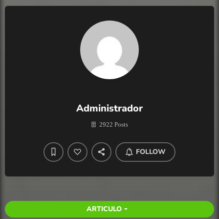
Administrador
2922 Posts
FOLLOW
ARTICULO
arrow_drop_down