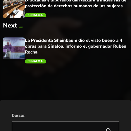
protección de derechos humanos de las mujeres
SINALOA
Next
trending_flat
La Presidenta Sheinbaum dio el visto bueno a 4
obras para Sinaloa, informó el gobernador Rubén
Rocha
SINALOA
trending_flat
Buscar