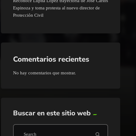
Reconoce Lupita López trayectoria de José Carlos
Espinoza y toma protesta al nuevo director de
Protección Civil
Comentarios recientes
No hay comentarios que mostrar.
Buscar en este sitio web
search
Search