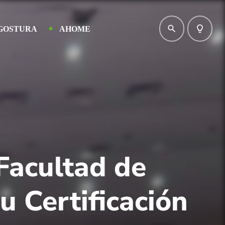
search
lightbulb_outline
GOSTURA
AHOME
Facultad de
u Certificación