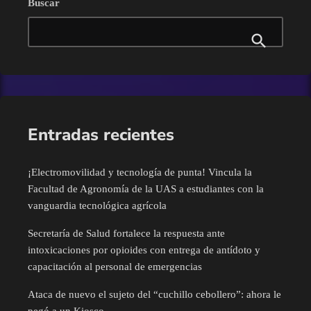
Buscar
Nacional
todas las voces y todas las propuestas del sector agropecuario. La
diputada Irma Guadalupe Moreno, resaltó que este tipo de
Navolato
encuentros les permite escuchar inquietudes y a la vez poder
generar […]
Pesca
Policíaca
Entradas recientes
Política
¡Electromovilidad y tecnología de punta! Vincula la
Facultad de Agronomía de la UAS a estudiantes con la
Salud
vanguardia tecnológica agrícola
Sin categoría
Secretaría de Salud fortalece la respuesta ante
intoxicaciones por opioides con entrega de antídoto y
capacitación al personal de emergencias
Sinaloa
Ataca de nuevo el sujeto del “cuchillo cebollero”: ahora le
Tecnología
pegó a un Kiosco